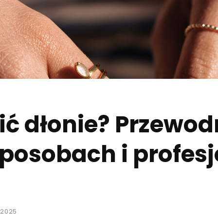
ć dłonie? Przewod
osobach i profes
 2025