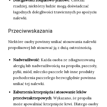
Dolegliwości żołądkowo-jelitowe
: Chociaż
rzadziej, niektórzy ludzie mogą doświadczać
łagodnych dolegliwości trawiennych po spożyciu
nalewki.
Przeciwwskazania
Niektóre osoby powinny unikać stosowania nalewki
propolisowej lub stosować ją z dużą ostrożnością.
Nadwrażliwość
: Każda osoba ze zdiagnozowaną
alergią lub nadwrażliwością na propolis, pszczoły,
pyłki, miód, mleczko pszczele lub inne produkty
pochodzenia pszczelego bezwzględnie powinna
unikać tej nalewki.
Zaburzenia krzepnięcia i stosowanie leków
przeciwzakrzepowych
: Wykazano, że propolis
może spowalniać krzepnięcie krwi. Dlatego osoby