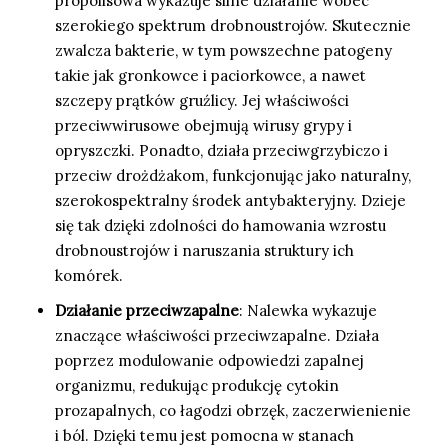
propolisowa wykazuje silne działanie wobec
szerokiego spektrum drobnoustrojów. Skutecznie
zwalcza bakterie, w tym powszechne patogeny
takie jak gronkowce i paciorkowce, a nawet
szczepy prątków gruźlicy. Jej właściwości
przeciwwirusowe obejmują wirusy grypy i
opryszczki. Ponadto, działa przeciwgrzybiczo i
przeciw drożdżakom, funkcjonując jako naturalny,
szerokospektralny środek antybakteryjny. Dzieje
się tak dzięki zdolności do hamowania wzrostu
drobnoustrojów i naruszania struktury ich
komórek.
Działanie przeciwzapalne
: Nalewka wykazuje
znaczące właściwości przeciwzapalne. Działa
poprzez modulowanie odpowiedzi zapalnej
organizmu, redukując produkcję cytokin
prozapalnych, co łagodzi obrzęk, zaczerwienienie
i ból. Dzięki temu jest pomocna w stanach