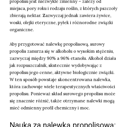
propolisu jest niezwykle zmienny – zależy od
miejsca, pory roku i rodzaju roślin, z których pszczoły
zbierają nektar. Zazwyczaj jednak zawiera żywice,
woski, olejki eteryczne, pyłek i różnorodne związki
organiczne.
Aby przygotować nalewkę propolisową, surowy
propolis zanurza się w alkoholu o wysokim stężeniu,
zazwyczaj między 90% a 96% etanolu. Alkohol działa
jak rozpuszczalnik, skutecznie wydobywając z
propolisu jego cenne, aktywne biologicznie związki.
W ten sposób powstaje skoncentrowana nalewka,
która zachowuje wiele terapeutycznych właściwości
propolisu. Ponieważ skład surowego propolisu może
się znacznie różnić, także otrzymane nalewki mogą
mieć odmienny profil chemiczny i moc.
Nauka za nalewką propolisową: