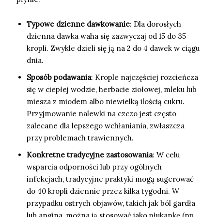
Typowe dzienne dawkowanie
: Dla dorosłych
dzienna dawka waha się zazwyczaj od 15 do 35
kropli. Zwykle dzieli się ją na 2 do 4 dawek w ciągu
dnia.
Sposób podawania
: Krople najczęściej rozcieńcza
się w ciepłej wodzie, herbacie ziołowej, mleku lub
miesza z miodem albo niewielką ilością cukru.
Przyjmowanie nalewki na czczo jest często
zalecane dla lepszego wchłaniania, zwłaszcza
przy problemach trawiennych.
Konkretne tradycyjne zastosowania
: W celu
wsparcia odporności lub przy ogólnych
infekcjach, tradycyjne praktyki mogą sugerować
do 40 kropli dziennie przez kilka tygodni. W
przypadku ostrych objawów, takich jak ból gardła
lub angina, można ją stosować jako płukankę (np.