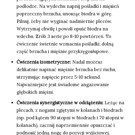
podłodze. Na wydechu napnij pośladki i mięsień
poprzeczny brzucha, unosząc biodra w górę.
Pilnuj, żeby nie wyginać nadmiernie pleców.
Wytrzymaj chwilę i powoli opuść biodra na
wdechu. Zrób 3 serie po 8-10 powtórzeń. To
ćwiczenie świetnie wzmacnia pośladki, dolną
część brzucha i mięśnie przykręgosłupowe.
Ćwiczenia izometryczne:
Nadal możesz
delikatnie napinać mięśnie brzucha bez ruchu,
utrzymując napięcie przez 5-10 sekund.
Najważniejsze jest świadome angażowanie
głębokich mięśni.
Ćwiczenia synergistyczne w odciążeniu:
Leżąc na
plecach, z nogami zgiętymi w kolanach i biodrach
(np. pod kątem 90 stopni w biodrach i 70 stopni w
kolanach), zacznij naprzemiennie opuszczać i
podnosić jedną nogę do pozycji wyjściowej.