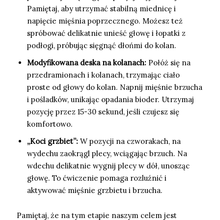
Pamiętaj, aby utrzymać stabilną miednicę i
napięcie mięśnia poprzecznego. Możesz też
spróbować delikatnie unieść głowę i łopatki z
podłogi, próbując sięgnąć dłońmi do kolan.
Modyfikowana deska na kolanach:
Połóż się na
przedramionach i kolanach, trzymając ciało
proste od głowy do kolan. Napnij mięśnie brzucha
i pośladków, unikając opadania bioder. Utrzymaj
pozycję przez 15-30 sekund, jeśli czujesz się
komfortowo.
„Koci grzbiet”:
W pozycji na czworakach, na
wydechu zaokrągl plecy, wciągając brzuch. Na
wdechu delikatnie wygnij plecy w dół, unosząc
głowę. To ćwiczenie pomaga rozluźnić i
aktywować mięśnie grzbietu i brzucha.
Pamiętaj, że na tym etapie naszym celem jest