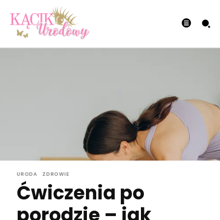
URODA
ZDROWIE
Ćwiczenia po
porodzie – jak