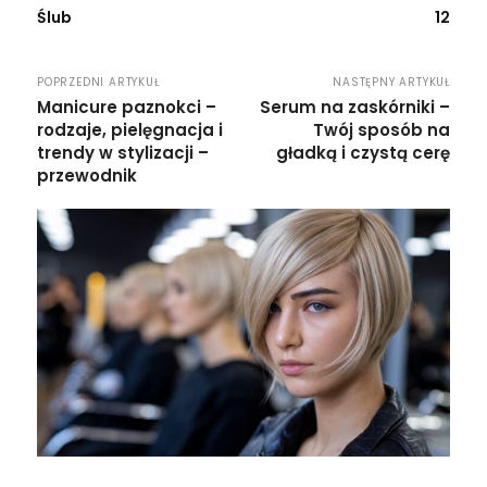
Ślub
12
POPRZEDNI ARTYKUŁ
NASTĘPNY ARTYKUŁ
Manicure paznokci –
Serum na zaskórniki –
rodzaje, pielęgnacja i
Twój sposób na
trendy w stylizacji –
gładką i czystą cerę
przewodnik