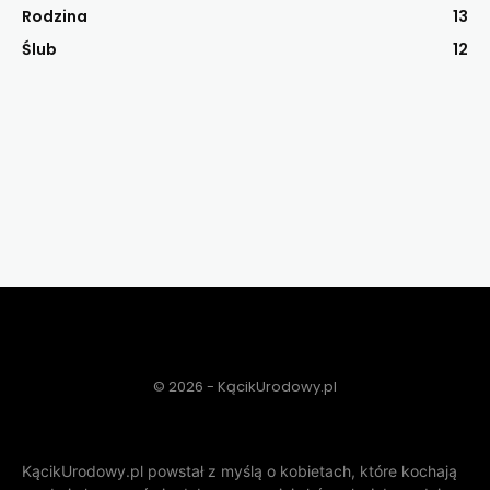
Rodzina
13
Ślub
12
© 2026 - KącikUrodowy.pl
KącikUrodowy.pl powstał z myślą o kobietach, które kochają