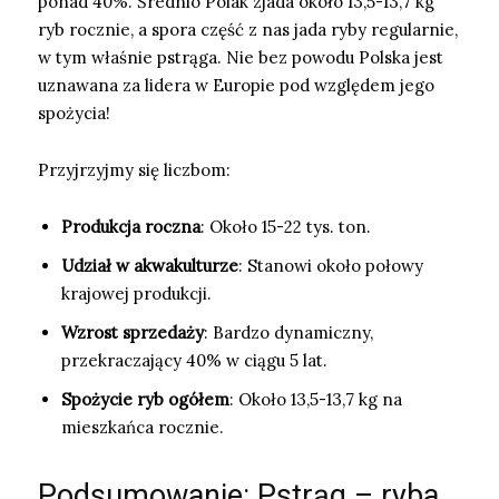
ponad 40%. Średnio Polak zjada około 13,5-13,7 kg
ryb rocznie, a spora część z nas jada ryby regularnie,
w tym właśnie pstrąga. Nie bez powodu Polska jest
uznawana za lidera w Europie pod względem jego
spożycia!
Przyjrzyjmy się liczbom:
Produkcja roczna
: Około 15-22 tys. ton.
Udział w akwakulturze
: Stanowi około połowy
krajowej produkcji.
Wzrost sprzedaży
: Bardzo dynamiczny,
przekraczający 40% w ciągu 5 lat.
Spożycie ryb ogółem
: Około 13,5-13,7 kg na
mieszkańca rocznie.
Podsumowanie: Pstrąg – ryba