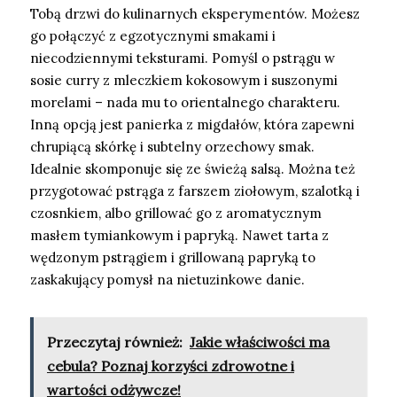
Tobą drzwi do kulinarnych eksperymentów. Możesz
go połączyć z egzotycznymi smakami i
niecodziennymi teksturami. Pomyśl o pstrągu w
sosie curry z mleczkiem kokosowym i suszonymi
morelami – nada mu to orientalnego charakteru.
Inną opcją jest panierka z migdałów, która zapewni
chrupiącą skórkę i subtelny orzechowy smak.
Idealnie skomponuje się ze świeżą salsą. Można też
przygotować pstrąga z farszem ziołowym, szalotką i
czosnkiem, albo grillować go z aromatycznym
masłem tymiankowym i papryką. Nawet tarta z
wędzonym pstrągiem i grillowaną papryką to
zaskakujący pomysł na nietuzinkowe danie.
Przeczytaj również:
Jakie właściwości ma
cebula? Poznaj korzyści zdrowotne i
wartości odżywcze!