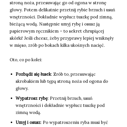
stroną noża, przesuwając go od ogona w stronę
głowy. Potem delikatnie przetnij rybie brzuch i usuń
wnętrzności. Dokładnie wypłucz tuszkę pod zimną,
bieżącą wodą. Następnie umyj rybę i osusz ją
papierowym ręcznikiem – to sekret chrupiącej
skórki! Jeśli chcesz, żeby przyprawy lepiej wniknęły
w mięso, zrób po bokach kilka ukośnych nacięć.
Oto, co po kolei:
Pozbądź się łusek
: Zrób to, przesuwając
skrobakiem lub tępą stroną noża od ogona do
głowy.
Wypatrosz rybę
: Przetnij brzuch, usuń
wnętrzności i dokładnie wypłucz tuszkę pod
zimną wodą.
Umyj i osusz
: Po wypatroszeniu ryba musi być