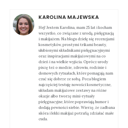
KAROLINA MAJEWSKA
Hej! Jestem Karolina, mam 25 lat i kocham
wszystko, co związane z urodą, pielęgnacją
i makijażem. Na blogu dzielę się recenzjami
kosmetyków, prostymi trikami beauty,
ulubionymi składnikami pielęgnacyjnymi
oraz inspiracjami makijażowymi na co
dzień i na wielkie wyjścia. Oprócz urody
piszę też o modzie, zdrowiu, rodzinie i
domowych rytuałach, które pomagają nam
czuć się dobrze ze sobą. Poza blogiem
najczęściej testuję nowości kosmetyczne,
układam makijażowe zestawy na różne
okazje albo tworzę mini-rytuały
pielęgnacyjne, które poprawiają humor i
dodają pewności siebie. Wierzę, że zadbana
skóra i lekki makijaż potrafią zdziałać małe
cuda.