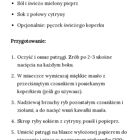
Sól i świeżo mielony pieprz
Sok z połowy cytryny
Opcjonalnie: pęczek świeżego koperku
Przygotowanie:
Oczyść i osusz pstrągi. Zrób po 2-3 ukośne
nacięcia na każdym boku.
W miseczce wymieszaj miękkie masło z
przeciśniętym czosnkiem i posiekanym
koperkiem (jeśli go używasz).
Nadziewaj brzuchy ryb pozostałym czosnkiem i
ziołami, a do nacięć wsuń kawałki masła.
Skrop ryby sokiem z cytryny, posól i popieprz.
Umieść pstrągi na blasze wyłożonej papierem do
pieczenia i piecz w nagrzanym piekarniku (200-