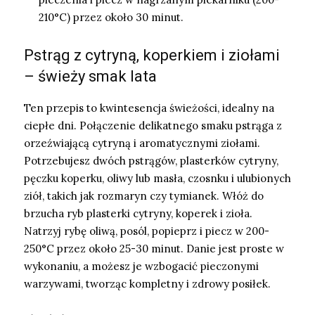
210°C) przez około 30 minut.
Pstrąg z cytryną, koperkiem i ziołami
– świeży smak lata
Ten przepis to kwintesencja świeżości, idealny na
ciepłe dni. Połączenie delikatnego smaku pstrąga z
orzeźwiającą cytryną i aromatycznymi ziołami.
Potrzebujesz dwóch pstrągów, plasterków cytryny,
pęczku koperku, oliwy lub masła, czosnku i ulubionych
ziół, takich jak rozmaryn czy tymianek. Włóż do
brzucha ryb plasterki cytryny, koperek i zioła.
Natrzyj rybę oliwą, posól, popieprz i piecz w 200-
250°C przez około 25-30 minut. Danie jest proste w
wykonaniu, a możesz je wzbogacić pieczonymi
warzywami, tworząc kompletny i zdrowy posiłek.