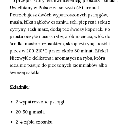
To przepis, który jest kwintesencją prostoty i smaku.
Uwielbiany w Polsce za soczystość i aromat.
Potrzebujesz dwóch wypatroszonych pstrągów,
masła, kilku ząbków czosnku, soli, pieprzu i soku z
cytryny. Jeśli masz, dodaj też świeży koperek. Po
prostu oczyść i osusz ryby, zrób nacięcia, włóż do
środka masło z czosnkiem, skrop cytryną, posól i
piecz w 200-210°C przez około 30 minut. Efekt?
Niezwykle delikatna i aromatyczna ryba, która
idealnie pasuje do pieczonych ziemniaków albo
świeżej sałatki.
Składniki:
2 wypatroszone pstrągi
20-50 g masła
2-4 ząbki czosnku