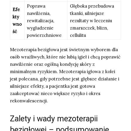
Poprawa
Głęboka przebudowa
Efe
nawilżenia,
tkanki, silniejsze
kty
rewitalizacja,
rezultaty w leczeniu
wno
wygładzenie
zmarszczek, blizn,
ść
powierzchniowe
cellulitu
Mezoterapia bezigłowa jest świetnym wyborem dla
osób wrażliwych, które nie lubią igieł i chcą poprawić
nawilżenie oraz ogólną kondycję skóry z
minimalnym ryzykiem. Mezoterapia igłowa z kolei
jest polecana, gdy potrzebne jest głębsze działanie i
silniejsze efekty, a pacjentka jest gotowa
zaakceptować nieco większe ryzyko i okres
rekonwalescencji.
Zalety i wady mezoterapii
bezigłowej – podsumowanie