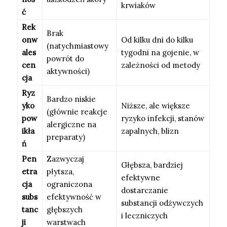
krwiaków
ć
Rek
Brak
onw
Od kilku dni do kilku
(natychmiastowy
ales
tygodni na gojenie, w
powrót do
cen
zależności od metody
aktywności)
cja
Ryz
Bardzo niskie
yko
Niższe, ale większe
(głównie reakcje
pow
ryzyko infekcji, stanów
alergiczne na
ikła
zapalnych, blizn
preparaty)
ń
Pen
Zazwyczaj
Głębsza, bardziej
etra
płytsza,
efektywne
cja
ograniczona
dostarczanie
subs
efektywność w
substancji odżywczych
tanc
głębszych
i leczniczych
ji
warstwach