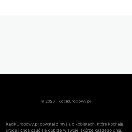
© 2026 - KącikUrodowy.pl
KącikUrodowy.pl powstał z myślą o kobietach, które kochają
urodę i chcą czuć się dobrze w swojej skórze każdego dnia.