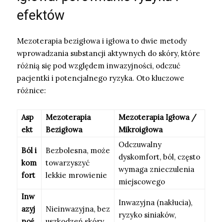
efektów
Mezoterapia bezigłowa i igłowa to dwie metody
wprowadzania substancji aktywnych do skóry, które
różnią się pod względem inwazyjności, odczuć
pacjentki i potencjalnego ryzyka. Oto kluczowe
różnice:
Asp
Mezoterapia
Mezoterapia Igłowa /
ekt
Bezigłowa
Mikroigłowa
Odczuwalny
Ból i
Bezbolesna, może
dyskomfort, ból, często
kom
towarzyszyć
wymaga znieczulenia
fort
lekkie mrowienie
miejscowego
Inw
Inwazyjna (nakłucia),
azyj
Nieinwazyjna, bez
ryzyko siniaków,
noś
uszkodzeń skóry