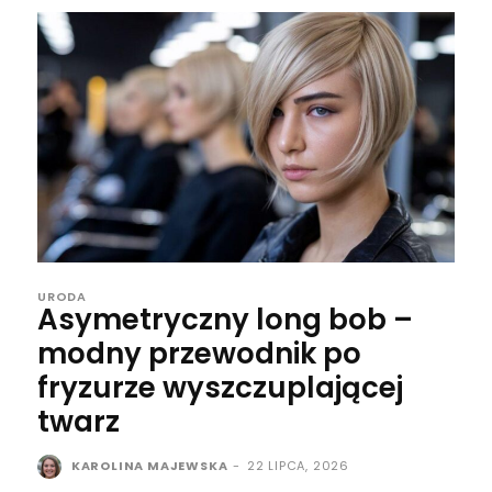
URODA
Asymetryczny long bob –
modny przewodnik po
fryzurze wyszczuplającej
twarz
KAROLINA MAJEWSKA
-
22 LIPCA, 2026