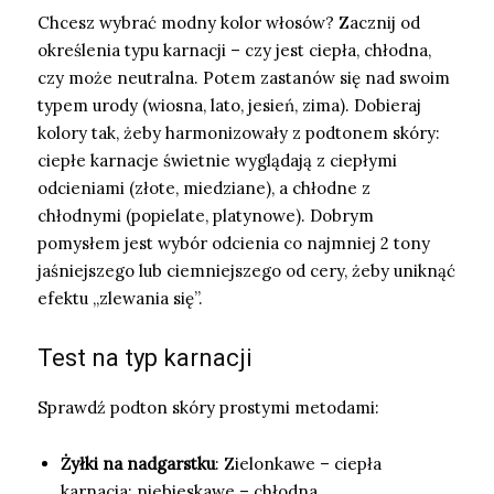
Chcesz wybrać modny kolor włosów? Zacznij od
określenia typu karnacji – czy jest ciepła, chłodna,
czy może neutralna. Potem zastanów się nad swoim
typem urody (wiosna, lato, jesień, zima). Dobieraj
kolory tak, żeby harmonizowały z podtonem skóry:
ciepłe karnacje świetnie wyglądają z ciepłymi
odcieniami (złote, miedziane), a chłodne z
chłodnymi (popielate, platynowe). Dobrym
pomysłem jest wybór odcienia co najmniej 2 tony
jaśniejszego lub ciemniejszego od cery, żeby uniknąć
efektu „zlewania się”.
Test na typ karnacji
Sprawdź podton skóry prostymi metodami:
Żyłki na nadgarstku
: Zielonkawe – ciepła
karnacja; niebieskawe – chłodna.