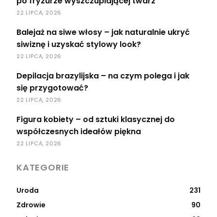
po fryzurze wyszczuplającej twarz
22 LIPCA, 2026
Balejaż na siwe włosy – jak naturalnie ukryć
siwiznę i uzyskać stylowy look?
22 LIPCA, 2026
Depilacja brazylijska – na czym polega i jak
się przygotować?
22 LIPCA, 2026
Figura kobiety – od sztuki klasycznej do
współczesnych ideałów piękna
22 LIPCA, 2026
KATEGORIE
Uroda
231
Zdrowie
90