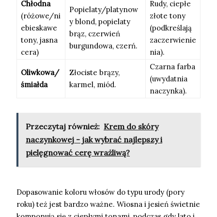
Chłodna
Rudy, ciepłe
Popielaty/platynow
(różowe/ni
złote tony
y blond, popielaty
ebieskawe
(podkreślają
brąz, czerwień
tony, jasna
zaczerwienie
burgundowa, czerń.
cera)
nia).
Czarna farba
Oliwkowa/
Złociste brązy,
(uwydatnia
śmiałda
karmel, miód.
naczynka).
Przeczytaj również:
Krem do skóry
naczynkowej - jak wybrać najlepszy i
pielęgnować cerę wrażliwą?
Dopasowanie koloru włosów do typu urody (pory
roku) też jest bardzo ważne. Wiosna i jesień świetnie
komponują się z ciepłymi tonami, podczas gdy lato i