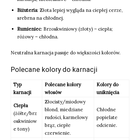
Biżuteria
: Złota lepiej wygląda na ciepłej cerze,
srebrna na chłodnej.
Rumieniec
: Brzoskwiniowy (złoty) – ciepła;
różowy – chłodna.
Neutralna karnacja pasuje do większości kolorów.
Polecane kolory do karnacji
Typ
Polecane kolory
Kolory do
karnacji
włosów
uniknięcia
Złocisty/miodowy
Ciepła
blond, miedziane
Chłodne
(żółte/brz
rudości, karmelowy
popielate
oskwiniow
brąz, ciepłe
odcienie.
e tony)
czerwienie.