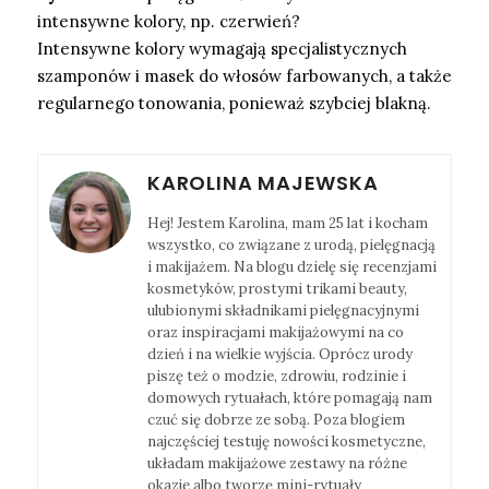
intensywne kolory, np. czerwień?
Intensywne kolory wymagają specjalistycznych
szamponów i masek do włosów farbowanych, a także
regularnego tonowania, ponieważ szybciej blakną.
KAROLINA MAJEWSKA
Hej! Jestem Karolina, mam 25 lat i kocham
wszystko, co związane z urodą, pielęgnacją
i makijażem. Na blogu dzielę się recenzjami
kosmetyków, prostymi trikami beauty,
ulubionymi składnikami pielęgnacyjnymi
oraz inspiracjami makijażowymi na co
dzień i na wielkie wyjścia. Oprócz urody
piszę też o modzie, zdrowiu, rodzinie i
domowych rytuałach, które pomagają nam
czuć się dobrze ze sobą. Poza blogiem
najczęściej testuję nowości kosmetyczne,
układam makijażowe zestawy na różne
okazje albo tworzę mini-rytuały