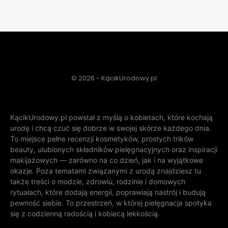
© 2026 - KącikUrodowy.pl
KącikUrodowy.pl powstał z myślą o kobietach, które kochają
urodę i chcą czuć się dobrze w swojej skórze każdego dnia.
To miejsce pełne recenzji kosmetyków, prostych trików
beauty, ulubionych składników pielęgnacyjnych oraz inspiracji
makijażowych — zarówno na co dzień, jak i na wyjątkowe
okazje. Poza tematami związanymi z urodą znajdziesz tu
także treści o modzie, zdrowiu, rodzinie i domowych
rytuałach, które dodają energii, poprawiają nastrój i budują
pewność siebie. To przestrzeń, w której pielęgnacja spotyka
się z codzienną radością i kobiecą lekkością.