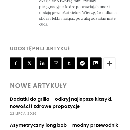
okazje albo tworzę mini-rytuały
pielęgnacyjne, które poprawiają humor i
dodają pewności siebie. Wierzę, że zadbana
skóra i lekki makijaż potrafią zdziałać małe
cuda.
UDOSTĘPNIJ ARTYKUŁ
NOWE ARTYKUŁY
Dodatki do grilla – odkryj najlepsze klasyki,
nowości i zdrowe propozycje
22 LIPCA, 2026
Asymetryczny long bob – modny przewodnik