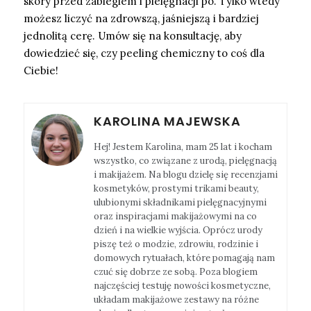
skóry przed zabiegiem i pielęgnacji po. Tylko wtedy
możesz liczyć na zdrowszą, jaśniejszą i bardziej
jednolitą cerę. Umów się na konsultację, aby
dowiedzieć się, czy peeling chemiczny to coś dla
Ciebie!
KAROLINA MAJEWSKA
Hej! Jestem Karolina, mam 25 lat i kocham
wszystko, co związane z urodą, pielęgnacją
i makijażem. Na blogu dzielę się recenzjami
kosmetyków, prostymi trikami beauty,
ulubionymi składnikami pielęgnacyjnymi
oraz inspiracjami makijażowymi na co
dzień i na wielkie wyjścia. Oprócz urody
piszę też o modzie, zdrowiu, rodzinie i
domowych rytuałach, które pomagają nam
czuć się dobrze ze sobą. Poza blogiem
najczęściej testuję nowości kosmetyczne,
układam makijażowe zestawy na różne