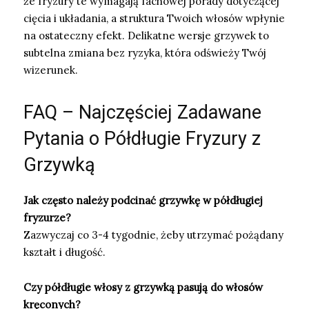
że fryzury te wymagają fachowej porady dotyczącej
cięcia i układania, a struktura Twoich włosów wpłynie
na ostateczny efekt. Delikatne wersje grzywek to
subtelna zmiana bez ryzyka, która odświeży Twój
wizerunek.
FAQ – Najczęściej Zadawane
Pytania o Półdługie Fryzury z
Grzywką
Jak często należy podcinać grzywkę w półdługiej
fryzurze?
Zazwyczaj co 3-4 tygodnie, żeby utrzymać pożądany
kształt i długość.
Czy półdługie włosy z grzywką pasują do włosów
kręconych?