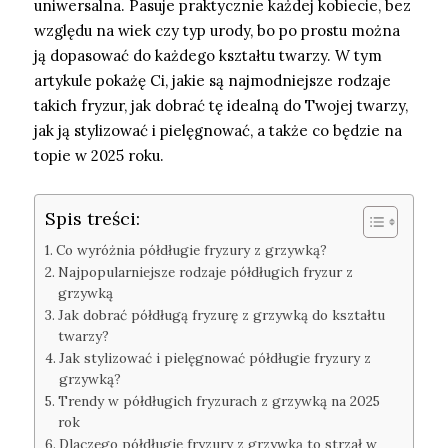
uniwersalna. Pasuje praktycznie każdej kobiecie, bez
względu na wiek czy typ urody, bo po prostu można
ją dopasować do każdego kształtu twarzy. W tym
artykule pokażę Ci, jakie są najmodniejsze rodzaje
takich fryzur, jak dobrać tę idealną do Twojej twarzy,
jak ją stylizować i pielęgnować, a także co będzie na
topie w 2025 roku.
Spis treści:
Co wyróżnia półdługie fryzury z grzywką?
Najpopularniejsze rodzaje półdługich fryzur z
grzywką
Jak dobrać półdługą fryzurę z grzywką do kształtu
twarzy?
Jak stylizować i pielęgnować półdługie fryzury z
grzywką?
Trendy w półdługich fryzurach z grzywką na 2025
rok
Dlaczego półdługie fryzury z grzywką to strzał w