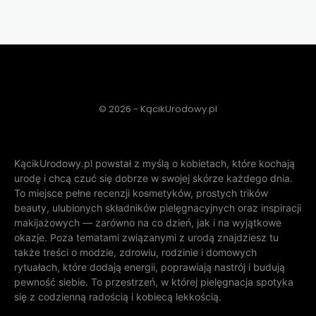
© 2026 - KącikUrodowy.pl
KącikUrodowy.pl powstał z myślą o kobietach, które kochają
urodę i chcą czuć się dobrze w swojej skórze każdego dnia.
To miejsce pełne recenzji kosmetyków, prostych trików
beauty, ulubionych składników pielęgnacyjnych oraz inspiracji
makijażowych — zarówno na co dzień, jak i na wyjątkowe
okazje. Poza tematami związanymi z urodą znajdziesz tu
także treści o modzie, zdrowiu, rodzinie i domowych
rytuałach, które dodają energii, poprawiają nastrój i budują
pewność siebie. To przestrzeń, w której pielęgnacja spotyka
się z codzienną radością i kobiecą lekkością.