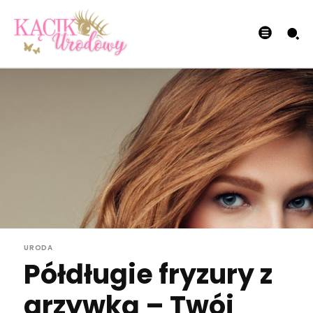
URODA
Półdługie fryzury z
grzywką – Twój