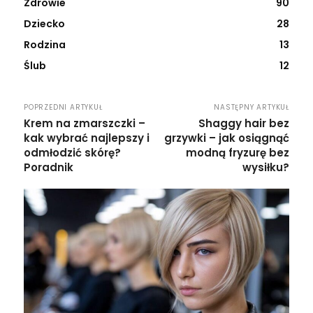
Zdrowie
90
Dziecko
28
Rodzina
13
Ślub
12
POPRZEDNI ARTYKUŁ
NASTĘPNY ARTYKUŁ
Krem na zmarszczki –
Shaggy hair bez
kak wybrać najlepszy i
grzywki – jak osiągnąć
odmłodzić skórę?
modną fryzurę bez
Poradnik
wysiłku?