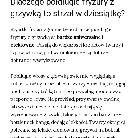
Dlaczego półdługie fryzury z
grzywką to strzał w dziesiątkę?
Stylistki fryzur zgodnie twierdzą, że półdługie
fryzury z grzywką są
bardzo uniwersalne
i
efektowne
. Pasują do większości kształtów twarzy i
typów włosów, pod warunkiem, że są dobrze
dobrane i wystylizowane.
Półdługie włosy z grzywką świetnie wyglądają u
kobiet z każdym kształtem twarzy – owalną, okrągłą,
podłużną czy trójkątną – bo pozwalają modelować
proporcje i rysy. Na przykład, przy twarzy owalnej
lub wysokim czole idealnie sprawdzają się
wycieniowane grzywki, takie jak curtain bangs czy
bottleneck bangs, dodając lekkości. Twarzy okrągłej
polecane są lekkie, cieniowane grzywki na bok lub
okalające, natomiast ciężkich, prostych grzywek