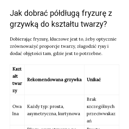
Jak dobrać półdługą fryzurę z
grzywką do kształtu twarzy?
Dobierając fryzurę, kluczowe jest to, żeby optycznie
zrównoważyć proporcje twarzy, złagodzić rysy i
dodać objętości tam, gdzie jest to potrzebne.
Kszt
ałt
Rekomendowana grzywka
Unikać
twar
zy
Brak
Owa
Każdy typ: prosta,
szczególnych
lna
asymetryczna, kurtynowa
przeciwwskaz
ań