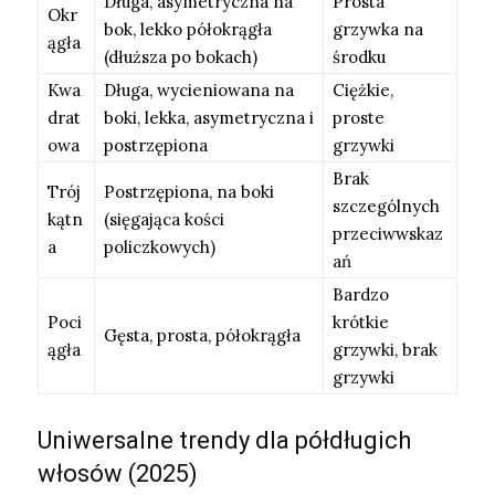
Długa, asymetryczna na
Prosta
Okr
bok, lekko półokrągła
grzywka na
ągła
(dłuższa po bokach)
środku
Kwa
Długa, wycieniowana na
Ciężkie,
drat
boki, lekka, asymetryczna i
proste
owa
postrzępiona
grzywki
Brak
Trój
Postrzępiona, na boki
szczególnych
kątn
(sięgająca kości
przeciwwskaz
a
policzkowych)
ań
Bardzo
Poci
krótkie
Gęsta, prosta, półokrągła
ągła
grzywki, brak
grzywki
Uniwersalne trendy dla półdługich
włosów (2025)