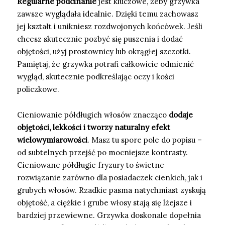
Regularne podcinanie
jest kluczowe, żeby grzywka
zawsze wyglądała idealnie. Dzięki temu zachowasz
jej kształt i unikniesz rozdwojonych końcówek. Jeśli
chcesz skutecznie pozbyć się puszenia i dodać
objętości, użyj prostownicy lub okrągłej szczotki.
Pamiętaj, że grzywka potrafi całkowicie odmienić
wygląd, skutecznie podkreślając oczy i kości
policzkowe.
Cieniowanie półdługich włosów znacząco
dodaje
objętości, lekkości i tworzy naturalny efekt
wielowymiarowości
. Masz tu spore pole do popisu –
od subtelnych przejść po mocniejsze kontrasty.
Cieniowane półdługie fryzury to świetne
rozwiązanie zarówno dla posiadaczek cienkich, jak i
grubych włosów. Rzadkie pasma natychmiast zyskują
objętość, a ciężkie i grube włosy stają się lżejsze i
bardziej przewiewne. Grzywka doskonale dopełnia