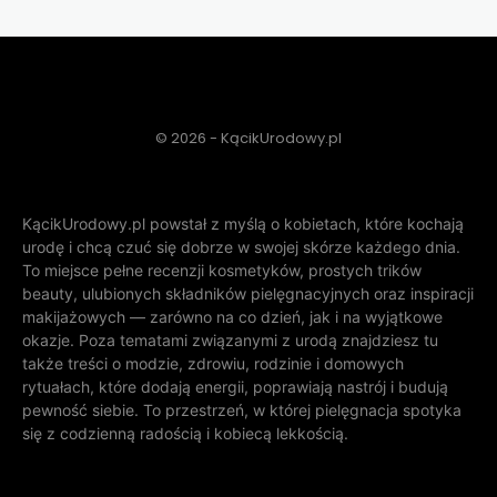
© 2026 - KącikUrodowy.pl
KącikUrodowy.pl powstał z myślą o kobietach, które kochają
urodę i chcą czuć się dobrze w swojej skórze każdego dnia.
To miejsce pełne recenzji kosmetyków, prostych trików
beauty, ulubionych składników pielęgnacyjnych oraz inspiracji
makijażowych — zarówno na co dzień, jak i na wyjątkowe
okazje. Poza tematami związanymi z urodą znajdziesz tu
także treści o modzie, zdrowiu, rodzinie i domowych
rytuałach, które dodają energii, poprawiają nastrój i budują
pewność siebie. To przestrzeń, w której pielęgnacja spotyka
się z codzienną radością i kobiecą lekkością.