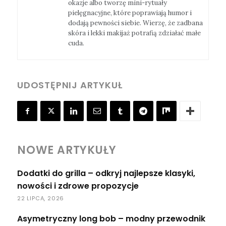
okazje albo tworzę mini-rytuały
pielęgnacyjne, które poprawiają humor i
dodają pewności siebie. Wierzę, że zadbana
skóra i lekki makijaż potrafią zdziałać małe
cuda.
UDOSTĘPNIJ ARTYKUŁ
NOWE ARTYKUŁY
Dodatki do grilla – odkryj najlepsze klasyki,
nowości i zdrowe propozycje
22 LIPCA, 2026
Asymetryczny long bob – modny przewodnik