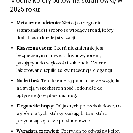
Modne kolory butów na studniówkę w
2025 roku:
Metaliczne odcienie
: Złoto (szczególnie
szampańskie) i srebro to wiodący trend, który
doda blasku każdej stylizacji.
Klasyczna czerń
: Czerń niezmiennie jest
bezpiecznym i uniwersalnym wyborem,
pasującym do większości sukienek. Czarne
lakierowane szpilki to kwintesencja elegancji.
Nude i beż
: Te odcienie są popularne ze względu
na swoją wszechstronność i zdolność do
optycznego wydłużania nóg.
Eleganckie brązy
: Od jasnych po czekoladowe, to
wybór dla tych, którzy szukają butów, które
przydadzą się także po studniówce.
Wyrazista czerwień
: Czerwień to odważny kolor,