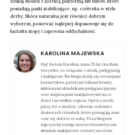
Szukaj modeli z szerszą platformą lub butów, które
posiadają paski stabilizujące, np. czółenka w stylu
derby. Skóra naturalna jest również dobrym
wyborem, ponieważ najlepiej dopasowuje się do
kształtu stopy i zapewnia oddychalność.
KAROLINA MAJEWSKA
Hej! Jestem Karolina, mam 25 lat i kocham
wszystko, co związane z urodą, pielęgnacją
i makijażem. Na blogu dzielę się recenzjami
kosmetyków, prostymi trikami beauty,
ulubionymi składnikami pielęgnacyjnymi
oraz inspiracjami makijażowymi na co
dzień i na wielkie wyjścia. Oprócz urody
piszę też o modzie, zdrowiu, rodzinie i
domowych rytuałach, które pomagają nam
czuć się dobrze ze sobą. Poza blogiem
najczęściej testuję nowości kosmetyczne,
układam makijażowe zestawy na różne