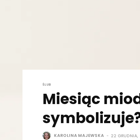
ŚLUB
Miesiąc miodo
symbolizuje
KAROLINA MAJEWSKA
22 GRUDNIA,
-