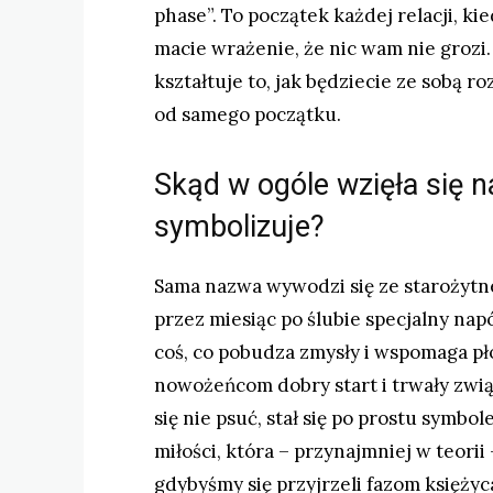
phase”. To początek każdej relacji, ki
macie wrażenie, że nic wam nie grozi
kształtuje to, jak będziecie ze sobą r
od samego początku.
Skąd w ogóle wzięła się 
symbolizuje?
Sama nazwa wywodzi się ze starożytne
przez miesiąc po ślubie specjalny nap
coś, co pobudza zmysły i wspomaga pł
nowożeńcom dobry start i trwały związ
się nie psuć, stał się po prostu symbo
miłości, która – przynajmniej w teori
gdybyśmy się przyjrzeli fazom księżyca