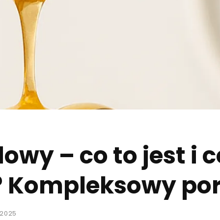
wy – co to jest i c
? Kompleksowy po
 2025