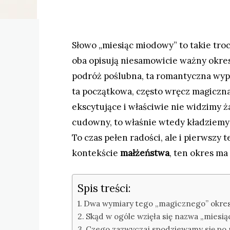
Słowo „miesiąc miodowy” to takie tro
oba opisują niesamowicie ważny okres
podróż poślubna, ta romantyczna wypra
ta początkowa, często wręcz magiczna
ekscytujące i właściwie nie widzimy 
cudowny, to właśnie wtedy kładziemy 
To czas pełen radości, ale i pierwszy t
kontekście
małżeństwa
, ten okres ma
Spis treści:
Dwa wymiary tego „magicznego” okres
Skąd w ogóle wzięła się nazwa „miesią
Czego zazwyczaj spodziewamy się po