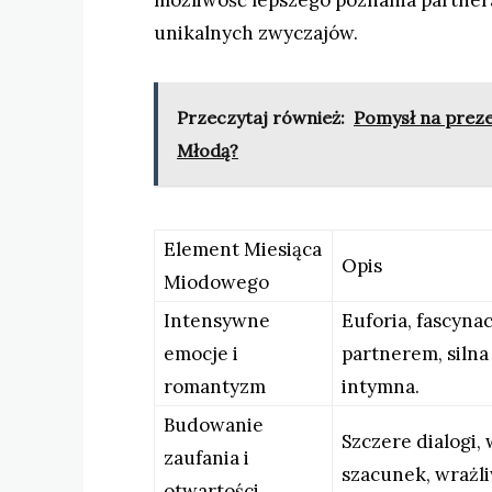
możliwość lepszego poznania partnera
unikalnych zwyczajów.
Przeczytaj również:
Pomysł na prezen
Młodą?
Element Miesiąca
Opis
Miodowego
Intensywne
Euforia, fascynac
emocje i
partnerem, silna
romantyzm
intymna.
Budowanie
Szczere dialogi,
zaufania i
szacunek, wrażl
otwartości