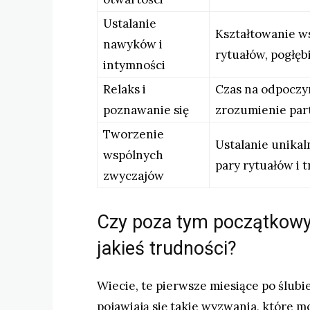
Ustalanie
Kształtowanie w
nawyków i
rytuałów, pogłębi
intymności
Relaks i
Czas na odpoczy
poznawanie się
zrozumienie par
Tworzenie
Ustalanie unikal
wspólnych
pary rytuałów i t
zwyczajów
Czy poza tym początkow
jakieś trudności?
Wiecie, te pierwsze miesiące po ślubi
pojawiają się takie wyzwania, które 