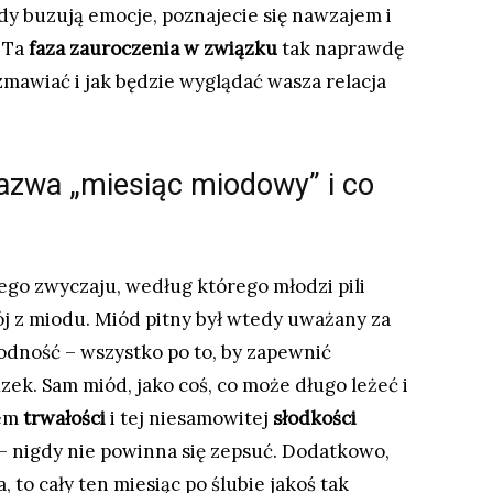
edy buzują emocje, poznajecie się nawzajem i
. Ta
faza zauroczenia w związku
tak naprawdę
ozmawiać i jak będzie wyglądać wasza relacja
nazwa „miesiąc miodowy” i co
go zwyczaju, według którego młodzi pili
ój z miodu. Miód pitny był wtedy uważany za
odność – wszystko po to, by zapewnić
ek. Sam miód, jako coś, co może długo leżeć i
lem
trwałości
i tej niesamowitej
słodkości
i – nigdy nie powinna się zepsuć. Dodatkowo,
, to cały ten miesiąc po ślubie jakoś tak