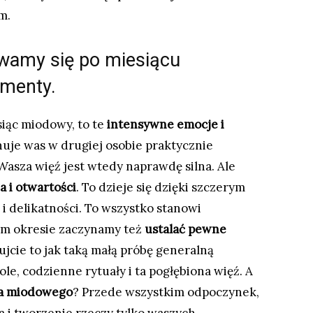
m.
wamy się po miesiącu
menty.
siąc miodowy, to te
intensywne emocje i
cynuje was w drugiej osobie praktycznie
Wasza więź jest wtedy naprawdę silna. Ale
 i otwartości
. To dzieje się dzięki szczerym
delikatności. To wszystko stanowi
tym okresie zaczynamy też
ustalać pewne
tujcie to jak taką małą próbę generalną
le, codzienne rytuały i ta pogłębiona więź. A
ca miodowego
? Przede wszystkim odpoczynek,