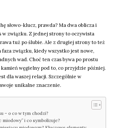
chę słowo-klucz, prawda? Ma dwa oblicza i
 w związku. Z jednej strony to oczywista
wa tuż po ślubie. Ale z drugiej strony to też
 faza związku, kiedy wszystko jest nowe,
żadnych wad. Choć ten czas bywa po prostu
kamień węgielny pod to, co przyjdzie później.
est dla waszej relacji. Szczególnie w
 swoje unikalne znaczenie.
u – o co w tym chodzi?
c miodowy” i co symbolizuje?
 miesiącu miodowym? Kluczowe elementy.