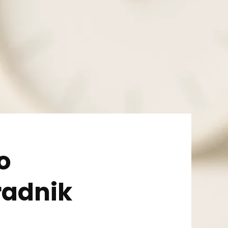
o
radnik