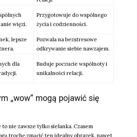
spólnych
Przygotowuje do wspólnego
anie więzi.
życia i codzienności.
nek, lepsze
Pozwala na bezstresowe
tnera.
odkrywanie siebie nawzajem.
nych dla
Buduje poczucie wspólnoty i
radycji.
unikalności relacji.
ym „wow” mogą pojawić się
e to nie zawsze tylko sielanka. Czasem
mogą trochę zmącić ten idealny obrazek, nawet