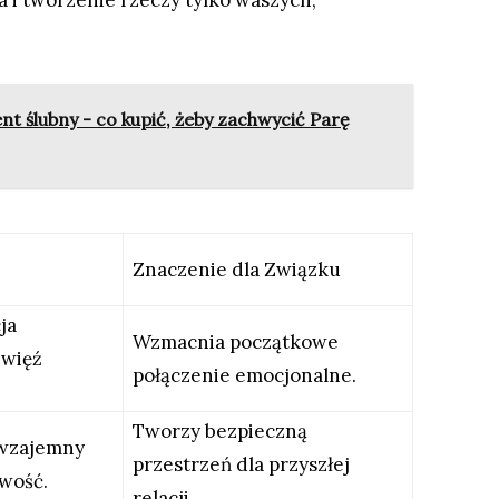
 i tworzenie rzeczy tylko waszych,
t ślubny - co kupić, żeby zachwycić Parę
Znaczenie dla Związku
ja
Wzmacnia początkowe
 więź
połączenie emocjonalne.
Tworzy bezpieczną
 wzajemny
przestrzeń dla przyszłej
iwość.
relacji.