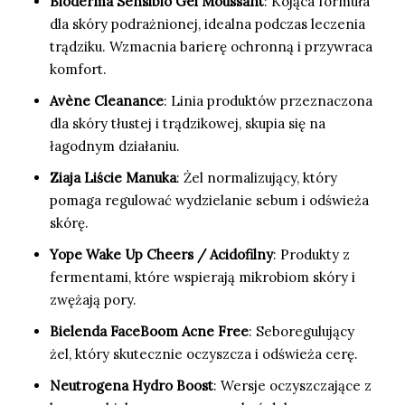
Bioderma Sensibio Gel Moussant
: Kojąca formuła
dla skóry podrażnionej, idealna podczas leczenia
trądziku. Wzmacnia barierę ochronną i przywraca
komfort.
Avène Cleanance
: Linia produktów przeznaczona
dla skóry tłustej i trądzikowej, skupia się na
łagodnym działaniu.
Ziaja Liście Manuka
: Żel normalizujący, który
pomaga regulować wydzielanie sebum i odświeża
skórę.
Yope Wake Up Cheers / Acidofilny
: Produkty z
fermentami, które wspierają mikrobiom skóry i
zwężają pory.
Bielenda FaceBoom Acne Free
: Seboregulujący
żel, który skutecznie oczyszcza i odświeża cerę.
Neutrogena Hydro Boost
: Wersje oczyszczające z