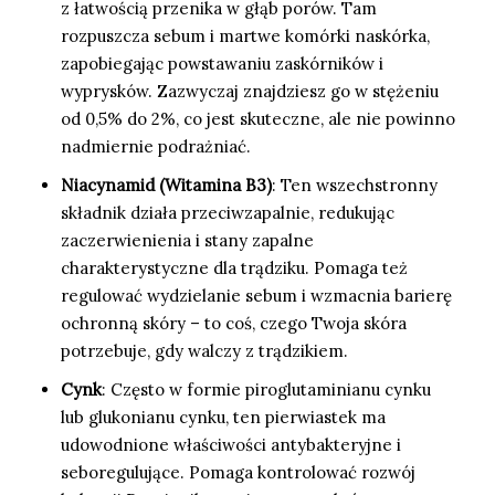
z łatwością przenika w głąb porów. Tam
rozpuszcza sebum i martwe komórki naskórka,
zapobiegając powstawaniu zaskórników i
wyprysków. Zazwyczaj znajdziesz go w stężeniu
od 0,5% do 2%, co jest skuteczne, ale nie powinno
nadmiernie podrażniać.
Niacynamid (Witamina B3)
: Ten wszechstronny
składnik działa przeciwzapalnie, redukując
zaczerwienienia i stany zapalne
charakterystyczne dla trądziku. Pomaga też
regulować wydzielanie sebum i wzmacnia barierę
ochronną skóry – to coś, czego Twoja skóra
potrzebuje, gdy walczy z trądzikiem.
Cynk
: Często w formie piroglutaminianu cynku
lub glukonianu cynku, ten pierwiastek ma
udowodnione właściwości antybakteryjne i
seboregulujące. Pomaga kontrolować rozwój