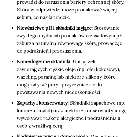
prowadzi do naruszenia bariery ochronnej skóry.
Skóra w odpowiedzi może produkować więcej
sebum, co nasila trądzik.
Niewłaściwe pH i składniki myjące
: Stosowanie
zwykłego mydła lub produktów o zasadowym pH
zaburza naturalną równowagę skóry, prowadząc
do podrażnień i przesuszenia.
Komedogenne składniki
: Unikaj żeli
zawierających ciężkie oleje (np. olej kokosowy),
wazelinę, parafinę lub niektóre silikony, które
mogą zatykać pory i przyczyniać się do
powstawania nowych niedoskonałości.
Zapachy i konserwanty
: Składniki zapachowe (np.
limonen, linalol) oraz niektóre konserwanty mogą
wywoływać reakcje alergiczne i podrażnienia u
osób z wrażliwą cerą.
Nadmierne mycie i gorąca woda
: Mycie twarzy