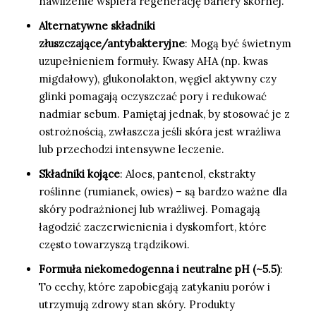
nawilżenie wspiera regenerację bariery skórnej.
Alternatywne składniki
złuszczające/antybakteryjne
: Mogą być świetnym
uzupełnieniem formuły. Kwasy AHA (np. kwas
migdałowy), glukonolakton, węgiel aktywny czy
glinki pomagają oczyszczać pory i redukować
nadmiar sebum. Pamiętaj jednak, by stosować je z
ostrożnością, zwłaszcza jeśli skóra jest wrażliwa
lub przechodzi intensywne leczenie.
Składniki kojące
: Aloes, pantenol, ekstrakty
roślinne (rumianek, owies) – są bardzo ważne dla
skóry podrażnionej lub wrażliwej. Pomagają
łagodzić zaczerwienienia i dyskomfort, które
często towarzyszą trądzikowi.
Formuła niekomedogenna i neutralne pH (~5.5)
:
To cechy, które zapobiegają zatykaniu porów i
utrzymują zdrowy stan skóry. Produkty