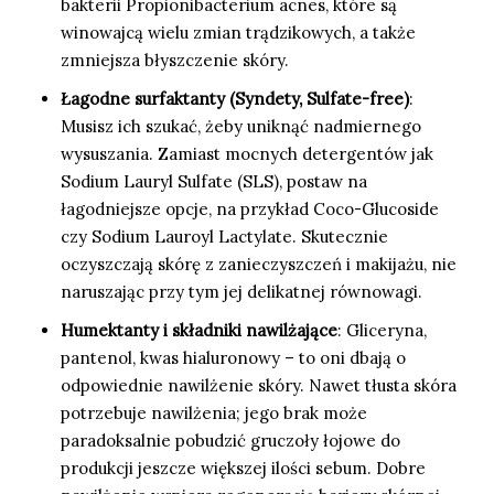
bakterii Propionibacterium acnes, które są
winowajcą wielu zmian trądzikowych, a także
zmniejsza błyszczenie skóry.
Łagodne surfaktanty (Syndety, Sulfate-free)
:
Musisz ich szukać, żeby uniknąć nadmiernego
wysuszania. Zamiast mocnych detergentów jak
Sodium Lauryl Sulfate (SLS), postaw na
łagodniejsze opcje, na przykład Coco-Glucoside
czy Sodium Lauroyl Lactylate. Skutecznie
oczyszczają skórę z zanieczyszczeń i makijażu, nie
naruszając przy tym jej delikatnej równowagi.
Humektanty i składniki nawilżające
: Gliceryna,
pantenol, kwas hialuronowy – to oni dbają o
odpowiednie nawilżenie skóry. Nawet tłusta skóra
potrzebuje nawilżenia; jego brak może
paradoksalnie pobudzić gruczoły łojowe do
produkcji jeszcze większej ilości sebum. Dobre