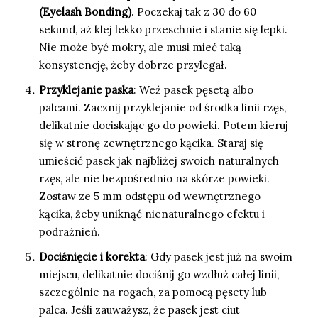
(Eyelash Bonding)
. Poczekaj tak z 30 do 60
sekund, aż klej lekko przeschnie i stanie się lepki.
Nie może być mokry, ale musi mieć taką
konsystencję, żeby dobrze przylegał.
Przyklejanie paska
: Weź pasek pęsetą albo
palcami. Zacznij przyklejanie od środka linii rzęs,
delikatnie dociskając go do powieki. Potem kieruj
się w stronę zewnętrznego kącika. Staraj się
umieścić pasek jak najbliżej swoich naturalnych
rzęs, ale nie bezpośrednio na skórze powieki.
Zostaw ze 5 mm odstępu od wewnętrznego
kącika, żeby uniknąć nienaturalnego efektu i
podrażnień.
Dociśnięcie i korekta
: Gdy pasek jest już na swoim
miejscu, delikatnie dociśnij go wzdłuż całej linii,
szczególnie na rogach, za pomocą pęsety lub
palca. Jeśli zauważysz, że pasek jest ciut