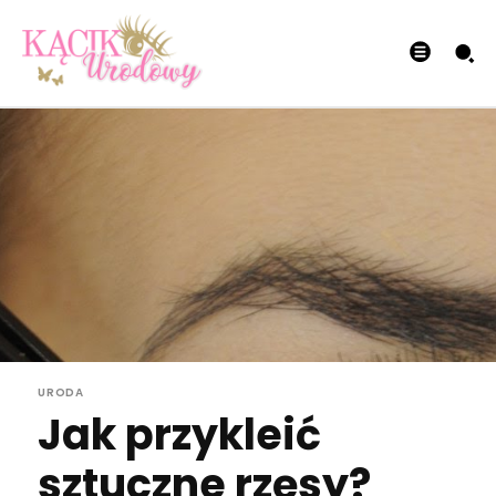
URODA
Jak przykleić
sztuczne rzęsy?