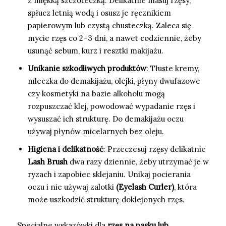
z miękką szczoteczką. Delikatnie masuj rzęsy,
spłucz letnią wodą i osusz je ręcznikiem
papierowym lub czystą chusteczką. Zaleca się
mycie rzęs co 2–3 dni, a nawet codziennie, żeby
usunąć sebum, kurz i resztki makijażu.
Unikanie szkodliwych produktów
: Tłuste kremy,
mleczka do demakijażu, olejki, płyny dwufazowe
czy kosmetyki na bazie alkoholu mogą
rozpuszczać klej, powodować wypadanie rzęs i
wysuszać ich strukturę. Do demakijażu oczu
używaj płynów micelarnych bez oleju.
Higiena i delikatność
: Przeczesuj rzęsy delikatnie
Lash Brush
dwa razy dziennie, żeby utrzymać je w
ryzach i zapobiec sklejaniu. Unikaj pocierania
oczu i nie używaj zalotki
(Eyelash Curler)
, która
może uszkodzić strukturę doklejonych rzęs.
Specjalne wskazówki dla
rzęs na pasku lub