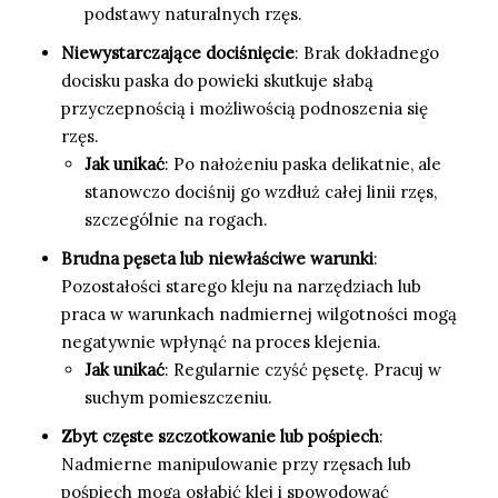
podstawy naturalnych rzęs.
Niewystarczające dociśnięcie
: Brak dokładnego
docisku paska do powieki skutkuje słabą
przyczepnością i możliwością podnoszenia się
rzęs.
Jak unikać
: Po nałożeniu paska delikatnie, ale
stanowczo dociśnij go wzdłuż całej linii rzęs,
szczególnie na rogach.
Brudna pęseta lub niewłaściwe warunki
:
Pozostałości starego kleju na narzędziach lub
praca w warunkach nadmiernej wilgotności mogą
negatywnie wpłynąć na proces klejenia.
Jak unikać
: Regularnie czyść pęsetę. Pracuj w
suchym pomieszczeniu.
Zbyt częste szczotkowanie lub pośpiech
:
Nadmierne manipulowanie przy rzęsach lub
pośpiech mogą osłabić klej i spowodować