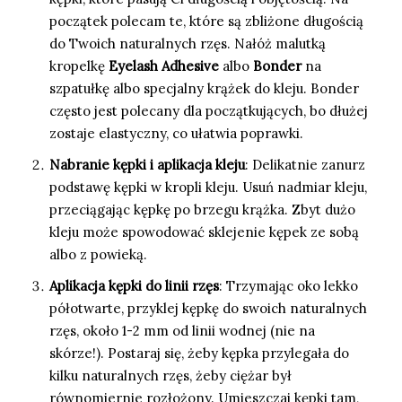
początek polecam te, które są zbliżone długością
do Twoich naturalnych rzęs. Nałóż malutką
kropelkę
Eyelash Adhesive
albo
Bonder
na
szpatułkę albo specjalny krążek do kleju. Bonder
często jest polecany dla początkujących, bo dłużej
zostaje elastyczny, co ułatwia poprawki.
Nabranie kępki i aplikacja kleju
: Delikatnie zanurz
podstawę kępki w kropli kleju. Usuń nadmiar kleju,
przeciągając kępkę po brzegu krążka. Zbyt dużo
kleju może spowodować sklejenie kępek ze sobą
albo z powieką.
Aplikacja kępki do linii rzęs
: Trzymając oko lekko
półotwarte, przyklej kępkę do swoich naturalnych
rzęs, około 1-2 mm od linii wodnej (nie na
skórze!). Postaraj się, żeby kępka przylegała do
kilku naturalnych rzęs, żeby ciężar był
równomiernie rozłożony. Umieszczaj kępki tam,