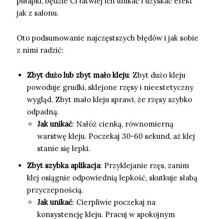
pułapki, będzie Ci łatwiej ich unikać i uzyskać efekt
jak z salonu.
Oto podsumowanie najczęstszych błędów i jak sobie
z nimi radzić:
Zbyt dużo lub zbyt mało kleju
: Zbyt dużo kleju
powoduje grudki, sklejone rzęsy i nieestetyczny
wygląd. Zbyt mało kleju sprawi, że rzęsy szybko
odpadną.
Jak unikać
: Nałóż cienką, równomierną
warstwę kleju. Poczekaj 30-60 sekund, aż klej
stanie się lepki.
Zbyt szybka aplikacja
: Przyklejanie rzęs, zanim
klej osiągnie odpowiednią lepkość, skutkuje słabą
przyczepnością.
Jak unikać
: Cierpliwie poczekaj na
konsystencję kleju. Pracuj w spokojnym