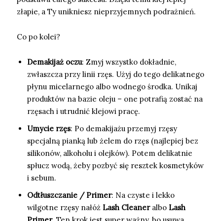
złapie, a Ty unikniesz nieprzyjemnych podrażnień.
Co po kolei?
Demakijaż oczu
: Zmyj wszystko dokładnie,
zwłaszcza przy linii rzęs. Użyj do tego delikatnego
płynu micelarnego albo wodnego środka. Unikaj
produktów na bazie oleju – one potrafią zostać na
rzęsach i utrudnić klejowi pracę.
Umycie rzęs
: Po demakijażu przemyj rzęsy
specjalną pianką lub żelem do rzęs (najlepiej bez
silikonów, alkoholu i olejków). Potem delikatnie
spłucz wodą, żeby pozbyć się resztek kosmetyków
i sebum.
Odtłuszczanie / Primer
: Na czyste i lekko
wilgotne rzęsy nałóż
Lash Cleaner
albo
Lash
Primer
. Ten krok jest super ważny, bo usuwa