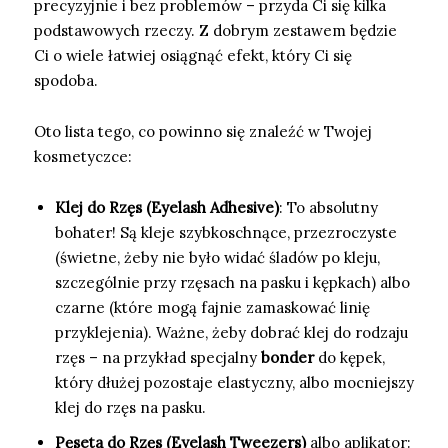
precyzyjnie i bez problemów – przyda Ci się kilka
podstawowych rzeczy. Z dobrym zestawem będzie
Ci o wiele łatwiej osiągnąć efekt, który Ci się
spodoba.
Oto lista tego, co powinno się znaleźć w Twojej
kosmetyczce:
Klej do Rzęs (Eyelash Adhesive)
: To absolutny
bohater! Są kleje szybkoschnące, przezroczyste
(świetne, żeby nie było widać śladów po kleju,
szczególnie przy rzęsach na pasku i kępkach) albo
czarne (które mogą fajnie zamaskować linię
przyklejenia). Ważne, żeby dobrać klej do rodzaju
rzęs – na przykład specjalny
bonder
do kępek,
który dłużej pozostaje elastyczny, albo mocniejszy
klej do rzęs na pasku.
Pęseta do Rzęs (Eyelash Tweezers)
albo aplikator: