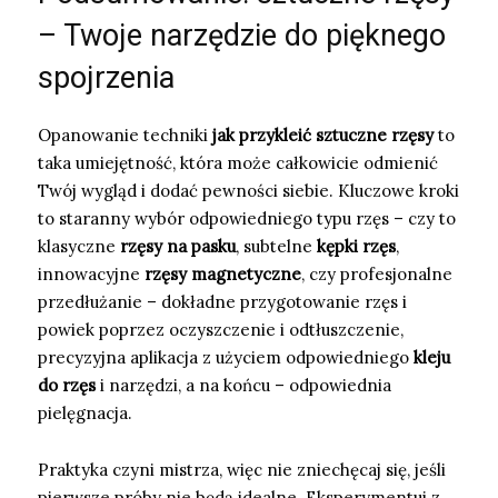
– Twoje narzędzie do pięknego
spojrzenia
Opanowanie techniki
jak przykleić sztuczne rzęsy
to
taka umiejętność, która może całkowicie odmienić
Twój wygląd i dodać pewności siebie. Kluczowe kroki
to staranny wybór odpowiedniego typu rzęs – czy to
klasyczne
rzęsy na pasku
, subtelne
kępki rzęs
,
innowacyjne
rzęsy magnetyczne
, czy profesjonalne
przedłużanie – dokładne przygotowanie rzęs i
powiek poprzez oczyszczenie i odtłuszczenie,
precyzyjna aplikacja z użyciem odpowiedniego
kleju
do rzęs
i narzędzi, a na końcu – odpowiednia
pielęgnacja.
Praktyka czyni mistrza, więc nie zniechęcaj się, jeśli
pierwsze próby nie będą idealne. Eksperymentuj z