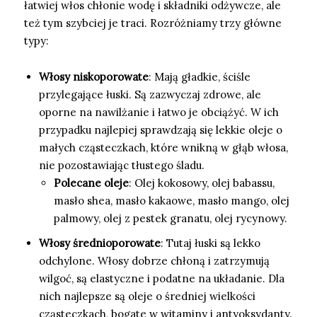
łatwiej włos chłonie wodę i składniki odżywcze, ale
też tym szybciej je traci. Rozróżniamy trzy główne
typy:
Włosy niskoporowate
: Mają gładkie, ściśle
przylegające łuski. Są zazwyczaj zdrowe, ale
oporne na nawilżanie i łatwo je obciążyć. W ich
przypadku najlepiej sprawdzają się lekkie oleje o
małych cząsteczkach, które wnikną w głąb włosa,
nie pozostawiając tłustego śladu.
Polecane oleje
: Olej kokosowy, olej babassu,
masło shea, masło kakaowe, masło mango, olej
palmowy, olej z pestek granatu, olej rycynowy.
Włosy średnioporowate
: Tutaj łuski są lekko
odchylone. Włosy dobrze chłoną i zatrzymują
wilgoć, są elastyczne i podatne na układanie. Dla
nich najlepsze są oleje o średniej wielkości
cząsteczkach, bogate w witaminy i antyoksydanty.