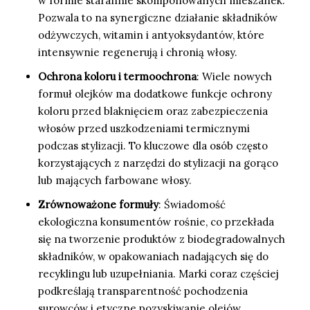
w formie starannie skomponowanych mieszanek.
Pozwala to na synergiczne działanie składników
odżywczych, witamin i antyoksydantów, które
intensywnie regenerują i chronią włosy.
Ochrona koloru i termoochrona
: Wiele nowych
formuł olejków ma dodatkowe funkcje ochrony
koloru przed blaknięciem oraz zabezpieczenia
włosów przed uszkodzeniami termicznymi
podczas stylizacji. To kluczowe dla osób często
korzystających z narzędzi do stylizacji na gorąco
lub mających farbowane włosy.
Zrównoważone formuły
: Świadomość
ekologiczna konsumentów rośnie, co przekłada
się na tworzenie produktów z biodegradowalnych
składników, w opakowaniach nadających się do
recyklingu lub uzupełniania. Marki coraz częściej
podkreślają transparentność pochodzenia
surowców i etyczne pozyskiwanie olejów.