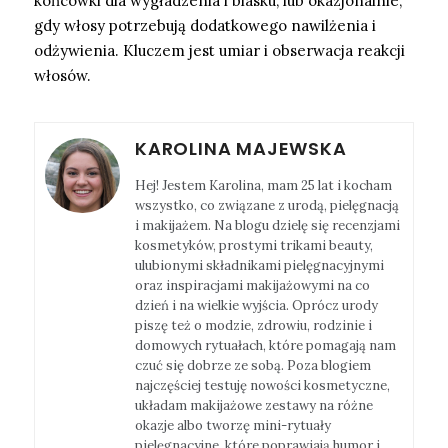
końcówki dla wygładzenia i blasku, lub okazjonalnie,
gdy włosy potrzebują dodatkowego nawilżenia i
odżywienia. Kluczem jest umiar i obserwacja reakcji
włosów.
KAROLINA MAJEWSKA
Hej! Jestem Karolina, mam 25 lat i kocham
wszystko, co związane z urodą, pielęgnacją
i makijażem. Na blogu dzielę się recenzjami
kosmetyków, prostymi trikami beauty,
ulubionymi składnikami pielęgnacyjnymi
oraz inspiracjami makijażowymi na co
dzień i na wielkie wyjścia. Oprócz urody
piszę też o modzie, zdrowiu, rodzinie i
domowych rytuałach, które pomagają nam
czuć się dobrze ze sobą. Poza blogiem
najczęściej testuję nowości kosmetyczne,
układam makijażowe zestawy na różne
okazje albo tworzę mini-rytuały
pielęgnacyjne, które poprawiają humor i