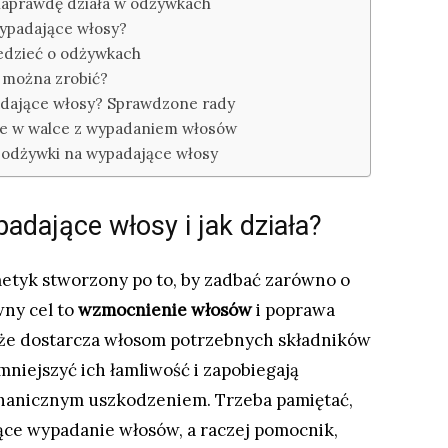
 naprawdę działa w odżywkach
ypadające włosy?
iedzieć o odżywkach
 można zrobić?
adające włosy? Sprawdzone rady
e w walce z wypadaniem włosów
 odżywki na wypadające włosy
adające włosy i jak działa?
etyk stworzony po to, by zadbać zarówno o
wny cel to
wzmocnienie włosów
i poprawa
, że dostarcza włosom potrzebnych składników
niejszyć ich łamliwość i zapobiegają
nicznym uszkodzeniem. Trzeba pamiętać,
jące wypadanie włosów, a raczej pomocnik,