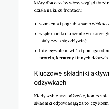
który dba o to, by włosy wyglądały zd
działa na kilku frontach:
wzmacnia i pogrubia samo włókno wł
wspiera mikrokrążenie w skórze gło
miały czym się odżywiać,
intensywnie nawilża i pomaga odb
protein
,
keratyny
i innych dobrych 
Kluczowe składniki aktywn
odżywkach
Kiedy wybierasz odżywkę, koniecznie z
składniki odpowiadają za to, czy kosm