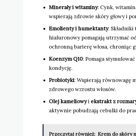
Minerały i witaminy
: Cynk, witamin
wspierają zdrowie skóry głowy i po
Emolienty i humektanty
: Składniki
hialuronowy pomagają utrzymać od
ochronną barierę włosa, chroniąc 
Koenzym Q10
: Pomaga stymulować 
kondycję.
Probiotyki
: Wspierają równowagę m
zdrowego wzrostu włosów.
Olej kameliowy
i
ekstrakt z rozma
aktywnie pobudzają cebulki do pra
Przeczytaj również:
Krem do skóry n