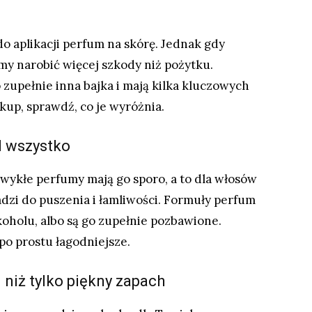
o aplikacji perfum na skórę. Jednak gdy
y narobić więcej szkody niż pożytku.
 zupełnie inna bajka i mają kilka kluczowych
kup, sprawdź, co je wyróżnia.
d wszystko
Zwykłe perfumy mają go sporo, a to dla włosów
adzi do puszenia i łamliwości. Formuły perfum
koholu, albo są go zupełnie pozbawione.
o prostu łagodniejsze.
 niż tylko piękny zapach