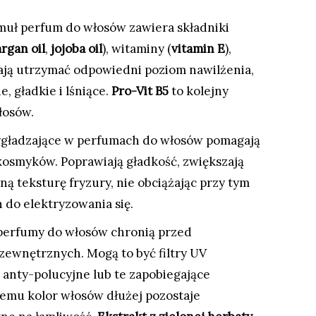
muł perfum do włosów zawiera składniki
argan oil
,
jojoba oil
), witaminy (
vitamin E
),
ają utrzymać odpowiedni poziom nawilżenia,
e, gładkie i lśniące.
Pro-Vit B5
to kolejny
łosów.
ygładzające w perfumach do włosów pomagają
osmyków. Poprawiają gładkość, zwiększają
ną teksturę fryzury, nie obciążając przy tym
 do elektryzowania się.
perfumy do włosów chronią przed
ewnętrznych. Mogą to być filtry UV
 anty-polucyjne lub te zapobiegające
emu kolor włosów dłużej pozostaje