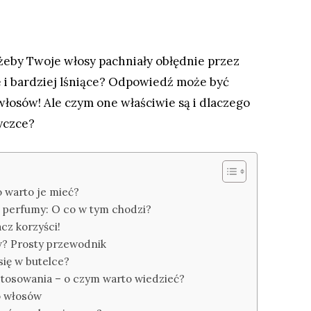
, żeby Twoje włosy pachniały obłędnie przez
ze i bardziej lśniące? Odpowiedź może być
 włosów! Ale czym one właściwie są i dlaczego
yczce?
 warto je mieć?
 perfumy: O co w tym chodzi?
cz korzyści!
w? Prosty przewodnik
się w butelce?
stosowania – o czym warto wiedzieć?
o włosów