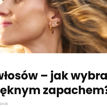
łosów – jak wybrać
 pięknym zapachem
 2025