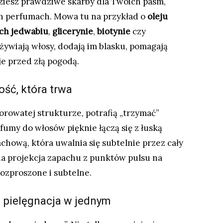
iesz prawdziwe skarby dla Twoich pasm,
h perfumach. Mowa tu na przykład o
oleju
ach jedwabiu
,
glicerynie
,
biotynie
czy
żywiają włosy, dodają im blasku, pomagają
je przed złą pogodą.
ość, która trwa
porowatej strukturze, potrafią „trzymać”
fumy do włosów pięknie łączą się z łuską
chową, która uwalnia się subtelnie przez cały
na projekcja zapachu z punktów pulsu na
rozproszone i subtelne.
i pielęgnacja w jednym