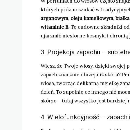
W perfumach do włosów często znajdz
których próżno szukać w tradycyjnyc
arganowym
,
oleju kameliowym
,
białk
witaminie E
. Te cudowne składniki od
ujarzmić niesforne kosmyki i chronią 
3. Projekcja zapachu – subteln
Wiesz, że Twoje włosy, dzięki swojej 
zapach znacznie dłużej niż skóra? Per
włosa, tworząc delikatną mgiełkę zapa
dzień. To zupełnie co innego niż moc
skórze – tutaj wszystko jest bardziej 
4. Wielofunkcyjność – zapach 