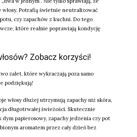
„dwa w jednym”. Nie tylko sprawiają, że
e włosy. Potrafią świetnie neutralizować
potu, czy zapachów z kuchni. Do tego
cze, które realnie poprawiają kondycję
włosów? Zobacz korzyści!
o zalet, które wykraczają poza samo
e podziękują!
je włosy dłużej utrzymują zapachy niż skóra,
ja długotrwałej świeżości. Skutecznie
k dym papierosowy, zapachy jedzenia czy pot
lubionym aromatem przez cały dzień bez