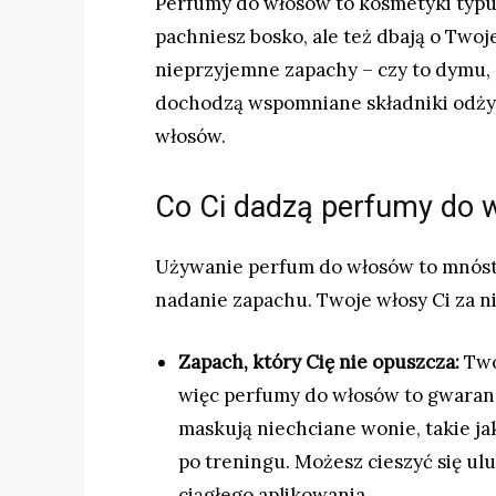
Perfumy do włosów to kosmetyki typu 
pachniesz bosko, ale też dbają o Twoj
nieprzyjemne zapachy – czy to dymu, 
dochodzą wspomniane składniki odżyw
włosów.
Co Ci dadzą perfumy do 
Używanie perfum do włosów to mnóstw
nadanie zapachu. Twoje włosy Ci za ni
Zapach, który Cię nie opuszcza:
Two
więc perfumy do włosów to gwaranc
maskują niechciane wonie, takie ja
po treningu. Możesz cieszyć się u
ciągłego aplikowania.