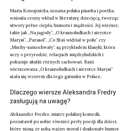
Maria Konopnicka, uznana polska pisarka i poetka,
wniosła cenny wkład w literaturę dziecięcą, tworząc
utwory pełne ciepła, humoru i mądrości. Jej wiersze,
takie jak „Na jagody”, „O krasnoludkach i sierotce
Marysi”, „Parasol”, „Co Staś widział w polu” czy
„Muchy-samochwały”, są przykładem klasyki, która
uczy o przyrodzie, relacjach międzyludzkich i
pokazuje skutki różnych zachowań. Baśń
wierszowana „O krasnoludkach i sierotce Marysi”
stała się wzorem dla tego gatunku w Polsce.
Dlaczego wiersze Aleksandra Fredry
zasługują na uwagę?
Aleksander Fredro, mistrz polskiej komedii,
pozostawił po sobie również perły poezji dla dzieci,
które niosą ze sobą ważny morał i doskonały humor.