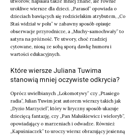
utworów, napisała także mniej znane, ale równie
urokliwe wiersze dla dzieci. „Parasol” opowiada o
dzieciach bawiących się rodzicielskim atrybutem, „Co
Staś widział w polu” w zabawny sposób opisuje
obserwacje przyrodnicze, a „Muchy-samochwały” to
satyra na próżność. Te utwory, choć rzadziej
cytowane, niosą ze sobą sporą dawkę humoru i
wartości edukacyjnych.
Które wiersze Juliana Tuwima
stanowią mniej oczywiste odkrycia?
Oprócz uwielbianych „Lokomotywy” czy „Ptasiego
radia”, Julian Tuwim jest autorem wierszy takich jak
„Dyzio Marzyciel”, który w liryczny sposób ukazuje
dziecięcą fantazję, czy „Pan Maluśkiewicz i wieloryb”,
opowiadający o marzeniach i odwadze. Również
„Kapuśniaczek” to uroczy wiersz obrazujący jesienną