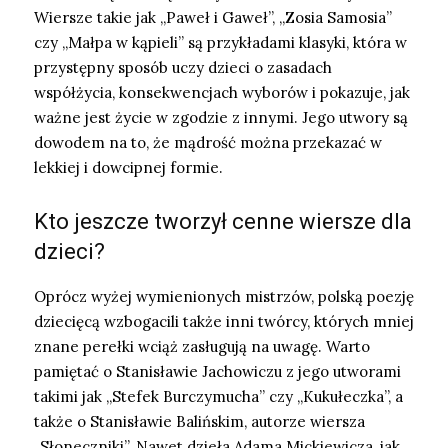
Wiersze takie jak „Paweł i Gaweł”, „Zosia Samosia”
czy „Małpa w kąpieli” są przykładami klasyki, która w
przystępny sposób uczy dzieci o zasadach
współżycia, konsekwencjach wyborów i pokazuje, jak
ważne jest życie w zgodzie z innymi. Jego utwory są
dowodem na to, że mądrość można przekazać w
lekkiej i dowcipnej formie.
Kto jeszcze tworzył cenne wiersze dla
dzieci?
Oprócz wyżej wymienionych mistrzów, polską poezję
dziecięcą wzbogacili także inni twórcy, których mniej
znane perełki wciąż zasługują na uwagę. Warto
pamiętać o Stanisławie Jachowiczu z jego utworami
takimi jak „Stefek Burczymucha” czy „Kukułeczka”, a
także o Stanisławie Balińskim, autorze wiersza
„Słoneczniki”. Nawet dzieła Adama Mickiewicza, jak