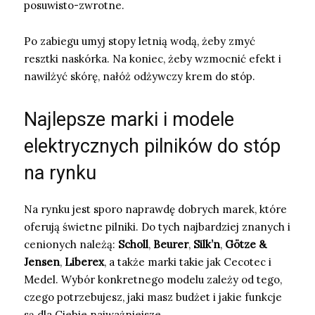
posuwisto-zwrotne.
Po zabiegu umyj stopy letnią wodą, żeby zmyć
resztki naskórka. Na koniec, żeby wzmocnić efekt i
nawilżyć skórę, nałóż odżywczy krem do stóp.
Najlepsze marki i modele
elektrycznych pilników do stóp
na rynku
Na rynku jest sporo naprawdę dobrych marek, które
oferują świetne pilniki. Do tych najbardziej znanych i
cenionych należą:
Scholl
,
Beurer
,
Silk’n
,
Götze &
Jensen
,
Liberex
, a także marki takie jak Cecotec i
Medel. Wybór konkretnego modelu zależy od tego,
czego potrzebujesz, jaki masz budżet i jakie funkcje
są dla Ciebie najważniejsze.