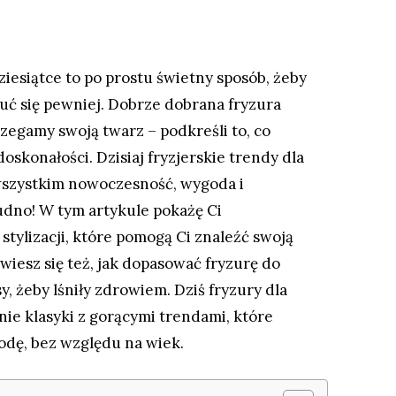
iesiątce to po prostu świetny sposób, żeby
czuć się pewniej. Dobrze dobrana fryzura
rzegamy swoją twarz – podkreśli to, co
oskonałości. Dzisiaj fryzjerskie trendy dla
wszystkim nowoczesność, wygoda i
nudno! W tym artykule pokażę Ci
 stylizacji, które pomogą Ci znaleźć swoją
iesz się też, jak dopasować fryzurę do
y, żeby lśniły zdrowiem. Dziś fryzury dla
nie klasyki z gorącymi trendami, które
odę, bez względu na wiek.