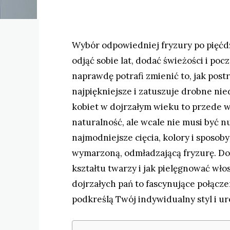
Wybór odpowiedniej fryzury po pięćdz
odjąć sobie lat, dodać świeżości i po
naprawdę potrafi zmienić to, jak post
najpiękniejsze i zatuszuje drobne nied
kobiet w dojrzałym wieku to przede 
naturalność, ale wcale nie musi być 
najmodniejsze cięcia, kolory i sposoby
wymarzoną, odmładzającą fryzurę. Dow
kształtu twarzy i jak pielęgnować włos
dojrzałych pań to fascynujące połącze
podkreślą Twój indywidualny styl i ur