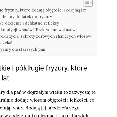
ie fryzury, które dodają objętości i odejmą lat
 idealny dodatek do fryzury
łe odcienie i delikatne refleksy
 i kondycji włosów? Praktyczne wskazówki
oku życia: sekrety zdrowych i lśniących włosów
 czeka!
ryzury dla starszych pań
kie i półdługie fryzury, które
lat
ury dla pań w dojrzałym wieku to zazwyczaj te
uralnie dodaje włosom objętości i lekkości, co
delują twarz, dodają jej młodzieńczego
e w codziennej pielęgnacji – a to dla wielu