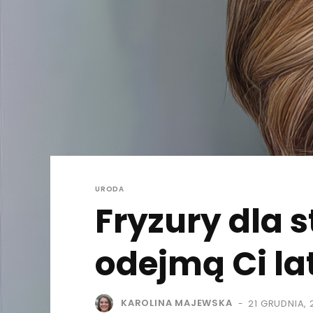
URODA
Fryzury dla 
odejmą Ci la
KAROLINA MAJEWSKA
21 GRUDNIA, 
-