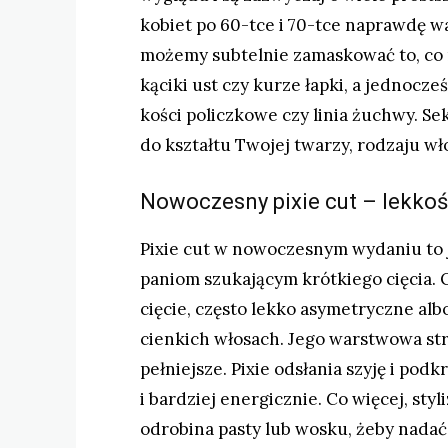
kobiet po 60-tce i 70-tce naprawdę w
możemy subtelnie zamaskować to, co 
kąciki ust czy kurze łapki, a jednocz
kości policzkowe czy linia żuchwy. Se
do kształtu Twojej twarzy, rodzaju wło
Nowoczesny pixie cut – lekkoś
Pixie cut w nowoczesnym wydaniu to j
paniom szukającym krótkiego cięcia. O
cięcie, często lekko asymetryczne alb
cienkich włosach. Jego warstwowa stru
pełniejsze. Pixie odsłania szyję i pod
i bardziej energicznie. Co więcej, styl
odrobina pasty lub wosku, żeby nadać