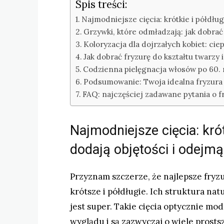
Spis treści:
Najmodniejsze cięcia: krótkie i półdług
Grzywki, które odmładzają: jak dobrać
Koloryzacja dla dojrzałych kobiet: ciep
Jak dobrać fryzurę do kształtu twarzy
Codzienna pielęgnacja włosów po 60. r
Podsumowanie: Twoja idealna fryzura
FAQ: najczęściej zadawane pytania o f
Najmodniejsze cięcia: krót
dodają objętości i odejmą 
Przyznam szczerze, że najlepsze fryz
krótsze i półdługie. Ich struktura nat
jest super. Takie cięcia optycznie mo
wyglądu i są zazwyczaj o wiele prostsz