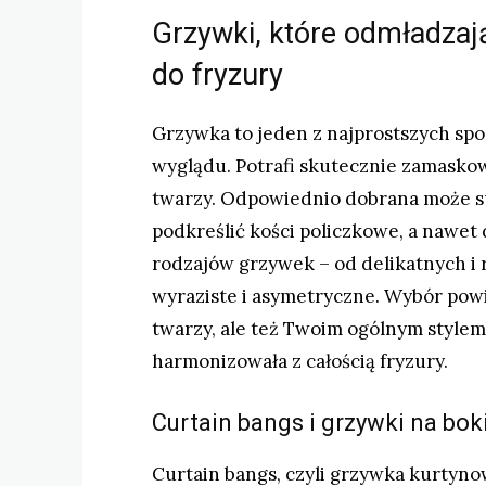
Grzywki, które odmładzają
do fryzury
Grzywka to jeden z najprostszych s
wyglądu. Potrafi skutecznie zamaskow
twarzy. Odpowiednio dobrana może su
podkreślić kości policzkowe, a nawet 
rodzajów grzywek – od delikatnych i r
wyraziste i asymetryczne. Wybór pow
twarzy, ale też Twoim ogólnym style
harmonizowała z całością fryzury.
Curtain bangs i grzywki na bo
Curtain bangs, czyli grzywka kurtynow