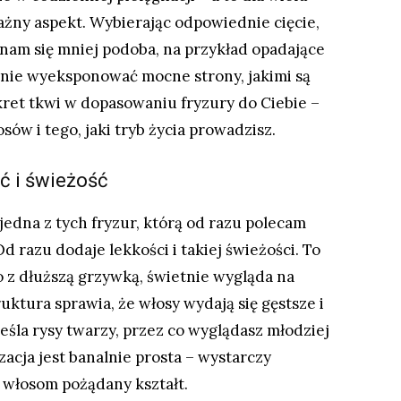
ażny aspekt. Wybierając odpowiednie cięcie,
nam się mniej podoba, na przykład opadające
eśnie wyeksponować mocne strony, jakimi są
kret tkwi w dopasowaniu fryzury do Ciebie –
sów i tego, jaki tryb życia prowadzisz.
ć i świeżość
edna z tych fryzur, którą od razu polecam
d razu dodaje lekkości i takiej świeżości. To
o z dłuższą grzywką, świetnie wygląda na
ktura sprawia, że włosy wydają się gęstsze i
kreśla rysy twarzy, przez co wyglądasz młodziej
izacja jest banalnie prosta – wystarczy
 włosom pożądany kształt.