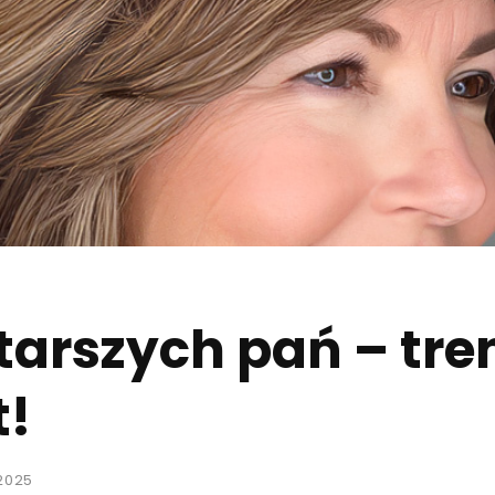
starszych pań – tre
t!
2025