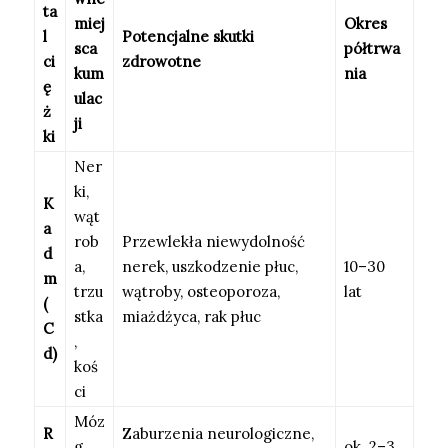
ta
miej
Okres
l
Potencjalne skutki
sca
półtrwa
ci
zdrowotne
kum
nia
ę
ulac
ż
ji
ki
Ner
ki,
K
wąt
a
rob
Przewlekła niewydolność
d
a,
nerek, uszkodzenie płuc,
10–30
m
trzu
wątroby, osteoporoza,
lat
(
stka
miażdżyca, rak płuc
C
,
d)
koś
ci
Móz
R
Zaburzenia neurologiczne,
g,
ok. 2–3