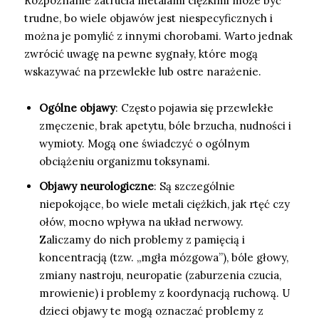
Rozpoznanie zatrucia metalami ciężkimi może być
trudne, bo wiele objawów jest niespecyficznych i
można je pomylić z innymi chorobami. Warto jednak
zwrócić uwagę na pewne sygnały, które mogą
wskazywać na przewlekłe lub ostre narażenie.
Ogólne objawy
: Często pojawia się przewlekłe
zmęczenie, brak apetytu, bóle brzucha, nudności i
wymioty. Mogą one świadczyć o ogólnym
obciążeniu organizmu toksynami.
Objawy neurologiczne
: Są szczególnie
niepokojące, bo wiele metali ciężkich, jak rtęć czy
ołów, mocno wpływa na układ nerwowy.
Zaliczamy do nich problemy z pamięcią i
koncentracją (tzw. „mgła mózgowa”), bóle głowy,
zmiany nastroju, neuropatie (zaburzenia czucia,
mrowienie) i problemy z koordynacją ruchową. U
dzieci objawy te mogą oznaczać problemy z