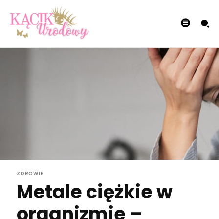
ZDROWIE
Metale ciężkie w
organizmie –