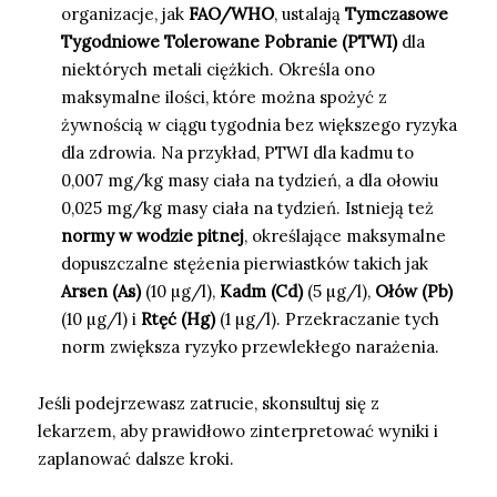
organizacje, jak
FAO/WHO
, ustalają
Tymczasowe
Tygodniowe Tolerowane Pobranie (PTWI)
dla
niektórych metali ciężkich. Określa ono
maksymalne ilości, które można spożyć z
żywnością w ciągu tygodnia bez większego ryzyka
dla zdrowia. Na przykład, PTWI dla kadmu to
0,007 mg/kg masy ciała na tydzień, a dla ołowiu
0,025 mg/kg masy ciała na tydzień. Istnieją też
normy w wodzie pitnej
, określające maksymalne
dopuszczalne stężenia pierwiastków takich jak
Arsen (As)
(10 µg/l),
Kadm (Cd)
(5 µg/l),
Ołów (Pb)
(10 µg/l) i
Rtęć (Hg)
(1 µg/l). Przekraczanie tych
norm zwiększa ryzyko przewlekłego narażenia.
Jeśli podejrzewasz zatrucie, skonsultuj się z
lekarzem, aby prawidłowo zinterpretować wyniki i
zaplanować dalsze kroki.