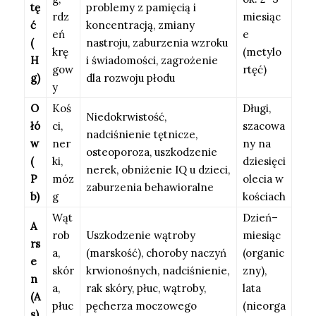
tę
problemy z pamięcią i
rdz
miesiąc
ć
koncentracją, zmiany
eń
e
(
nastroju, zaburzenia wzroku
krę
(metylo
H
i świadomości, zagrożenie
gow
rtęć)
g)
dla rozwoju płodu
y
O
Koś
Długi,
Niedokrwistość,
łó
ci,
szacowa
nadciśnienie tętnicze,
w
ner
ny na
osteoporoza, uszkodzenie
(
ki,
dziesięci
nerek, obniżenie IQ u dzieci,
P
móz
olecia w
zaburzenia behawioralne
b)
g
kościach
Wąt
Dzień–
A
rob
Uszkodzenie wątroby
miesiąc
rs
a,
(marskość), choroby naczyń
(organic
e
skór
krwionośnych, nadciśnienie,
zny),
n
a,
rak skóry, płuc, wątroby,
lata
(A
płuc
pęcherza moczowego
(nieorga
s)