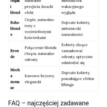
rnijsk
naturalne
miłośniczek
i
przejścia, luzacki
wakacyjnego
blond
efekt
wyglądu
Ciepłe, naturalne
Boho
Dojrzałe kobiety,
tony z
blond
miłośniczki
rozświetlonymi
e
naturalności
końcówkami
Kobiety chcące
Połączenie blondu
Bron
zamaskować
i brązu, naturalne
de
odrosty, optycznie
odrosty
odmłodzić się
Moch
Dojrzałe kobiety,
a
Kawowo-beżowy,
poszukujące efektu
mous
elegancki
liftingu
se
FAQ – najczęściej zadawane