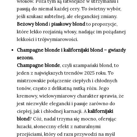
włosów. Poza tym są łatwiejsze w utrzymaniu i
pasują do niemal każdej cery. To świetny wybór,
jeśli szukasz subtelnej, ale eleganckiej zmiany.
Beżowy blond
i
piaskowy blond
to propozycje,
które lekko rozjaśnią włosy, nadając im pożądanej
lekkości i trójwymiarowości.
Champagne blonde i kalifornijski blond – gwiazdy
sezonu.
Champagne blonde
, czyli szampański blond, to
jeden z największych trendów 2025 roku. To
mistrzowskie połączenie ciepłych i chłodnych
tonów, często z delikatną nutką różu. Jego
kremowy, wielowymiarowy charakter sprawia, że
jest niezwykle elegancki i pasuje zarówno do
ciepłej, jak i chłodnej karnacji. A
kalifornijski
blond
? Cóż, nadal trzyma się mocno, oferując
luzacki, słoneczny efekt z naturalnymi
przejściami, który od razu przywodzi na myśl