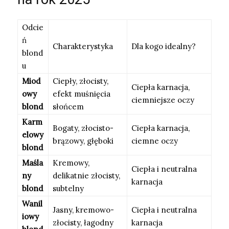
Odcie
ń
Charakterystyka
Dla kogo idealny?
blond
u
Miod
Ciepły, złocisty,
Ciepła karnacja,
owy
efekt muśnięcia
ciemniejsze oczy
blond
słońcem
Karm
Bogaty, złocisto-
Ciepła karnacja,
elowy
brązowy, głęboki
ciemne oczy
blond
Maśla
Kremowy,
Ciepła i neutralna
ny
delikatnie złocisty,
karnacja
blond
subtelny
Wanil
Jasny, kremowo-
Ciepła i neutralna
iowy
złocisty, łagodny
karnacja