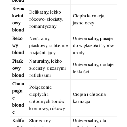
blond
Brzos
Delikatny, lekko
kwini
Ciepła karnacja,
różowo-złocisty,
owy
jasne oczy
romantyczny
blond
Beżo
Neutralny,
Uniwersalny, pasuje
wy
piaskowy, subtelnie
do większości typów
blond
rozjaśniający
urody
Piask
Naturalny, lekko
Uniwersalny, dodaje
owy
złocisty, z szarymi
lekkości
blond
refleksami
Cham
Połączenie
pagn
ciepłych i
Ciepła i chłodna
e
chłodnych tonów,
karnacja
blond
kremowy, różowy
e
Kalifo
Słoneczny,
Uniwersalny, dla