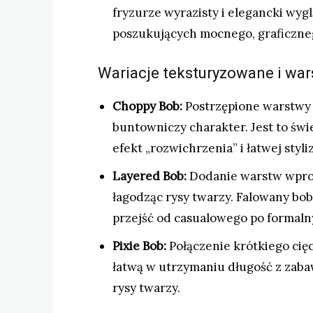
fryzurze wyrazisty i elegancki wygl
poszukujących mocnego, graficzne
Wariacje teksturyzowane i wa
Choppy Bob:
Postrzępione warstwy 
buntowniczy charakter. Jest to św
efekt „rozwichrzenia” i łatwej styliz
Layered Bob:
Dodanie warstw wprow
łagodząc rysy twarzy. Falowany bo
przejść od casualowego po formaln
Pixie Bob:
Połączenie krótkiego cięc
łatwą w utrzymaniu długość z zabawn
rysy twarzy.