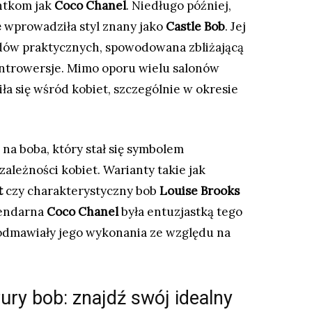
entkom jak
Coco Chanel
. Niedługo później,
e
wprowadziła styl znany jako
Castle Bob
. Jej
dów praktycznych, spowodowana zbliżającą
ontrowersje. Mimo oporu wielu salonów
iła się wśród kobiet, szczególnie w okresie
a boba, który stał się symbolem
zależności kobiet. Warianty takie jak
t
czy charakterystyczny bob
Louise Brooks
gendarna
Coco Chanel
była entuzjastką tego
o odmawiały jego wykonania ze względu na
ury bob: znajdź swój idealny