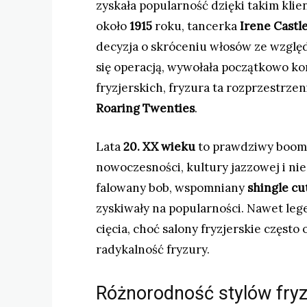
zyskała popularność dzięki takim kli
około
1915
roku, tancerka
Irene Castl
decyzja o skróceniu włosów ze wzglę
się operacją, wywołała początkowo k
fryzjerskich, fryzura ta rozprzestrzen
Roaring Twenties
.
Lata
20. XX wieku
to prawdziwy boom n
nowoczesności, kultury jazzowej i nie
falowany bob, wspomniany
shingle cu
zyskiwały na popularności. Nawet le
cięcia, choć salony fryzjerskie częst
radykalność fryzury.
Różnorodność stylów fryz