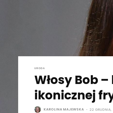
URODA
Włosy Bob –
ikonicznej fr
KAROLINA MAJEWSKA
22 GRUDNIA,
-