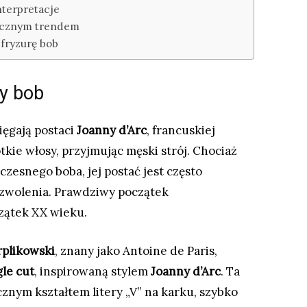
nterpretacje
ecznym trendem
 fryzurę bob
ry bob
ięgają postaci
Joanny d’Arc
, francuskiej
tkie włosy, przyjmując męski strój. Chociaż
zesnego boba, jej postać jest często
zwolenia. Prawdziwy początek
zątek XX wieku.
rplikowski
, znany jako Antoine de Paris,
gle cut
, inspirowaną stylem
Joanny d’Arc
. Ta
znym kształtem litery „V” na karku, szybko