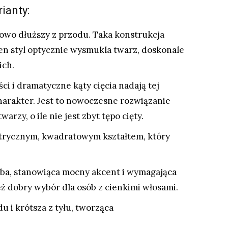
ianty:
iowo dłuższy z przodu. Taka konstrukcja
Ten styl optycznie wysmukla twarz, doskonale
ich.
i i dramatyczne kąty cięcia nadają tej
arakter. Jest to nowoczesne rozwiązanie
arzy, o ile nie jest zbyt tępo cięty.
trycznym, kwadratowym kształtem, który
ba, stanowiąca mocny akcent i wymagająca
ież dobry wybór dla osób z cienkimi włosami.
u i krótsza z tyłu, tworząca