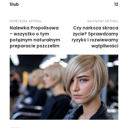
Ślub
12
POPRZEDNI ARTYKUŁ
NASTĘPNY ARTYKUŁ
Nalewka Propolisowa
Czy narkoza skraca
– wszystko o tym
życie? Sprawdzamy
potężnym naturalnym
ryzyko i rozwiewamy
preparacie pszczelim
wątpliwości