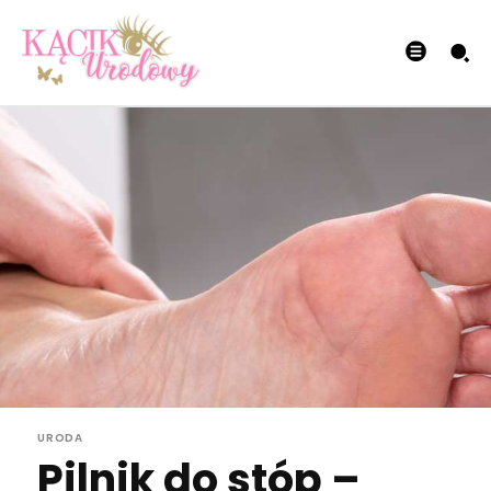
URODA
Pilnik do stóp –