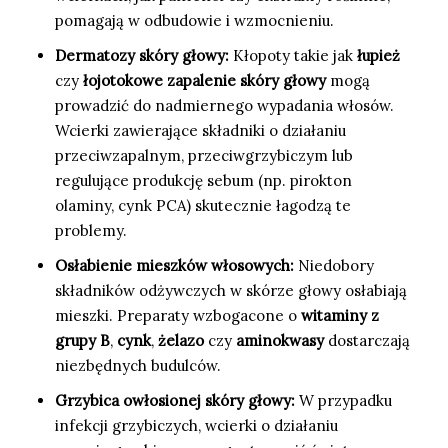
pomagają w odbudowie i wzmocnieniu.
Dermatozy skóry głowy:
Kłopoty takie jak
łupież
czy
łojotokowe zapalenie skóry głowy
mogą
prowadzić do nadmiernego wypadania włosów.
Wcierki zawierające składniki o działaniu
przeciwzapalnym, przeciwgrzybiczym lub
regulujące produkcję sebum (np. pirokton
olaminy, cynk PCA) skutecznie łagodzą te
problemy.
Osłabienie mieszków włosowych:
Niedobory
składników odżywczych w skórze głowy osłabiają
mieszki. Preparaty wzbogacone o
witaminy z
grupy B
,
cynk
,
żelazo
czy
aminokwasy
dostarczają
niezbędnych budulców.
Grzybica owłosionej skóry głowy:
W przypadku
infekcji grzybiczych, wcierki o działaniu