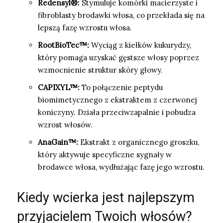
Redensyl®:
Stymuluje komórki macierzyste i
fibroblasty brodawki włosa, co przekłada się na
lepszą fazę wzrostu włosa.
RootBioTec™:
Wyciąg z kiełków kukurydzy,
który pomaga uzyskać gęstsze włosy poprzez
wzmocnienie struktur skóry głowy.
CAPIXYL™:
To połączenie peptydu
biomimetycznego z ekstraktem z czerwonej
koniczyny. Działa przeciwzapalnie i pobudza
wzrost włosów.
AnaGain™:
Ekstrakt z organicznego groszku,
który aktywuje specyficzne sygnały w
brodawce włosa, wydłużając fazę jego wzrostu.
Kiedy wcierka jest najlepszym
przyjacielem Twoich włosów?