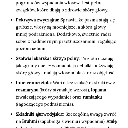
pogromców wypadania włosów. Jest pełna
związków, które dbają o zdrowie skóry głowy.
Pokrzywa zwyczajna:
Sprawia, że pasma stają się
grubsze, włosy są mocniejsze, a skóra głowy
mniej podrażniona. Dodatkowo, świetnie radzi
sobie z nadmiernym przetłuszczaniem, regulując
poziom sebum.
Szałwia lekarska i skrzyp polny:
Te zioła działają
jak zgrany duet – wzmacniają cebulki, odżywiają
skórę głowy i nadają włosom blask oraz objętość.
Inne cenne zioła:
Warto też szukać ekstraktów z
rozmarynu
(który stymuluje wzrost),
łopianu
(zwalczającego wypadanie) oraz
rumianku
(łagodzącego podrażnienia).
Składniki ajurwedyjskie:
Szczególną uwagę zwróć
na
Brahmi
(zapobiega siwieniu i wypadaniu),
Amlę