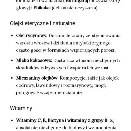
(odmładza i wzmacnia),
Bhringaraj
(odżywia skórę
głowy) i
Shikakai
(delikatnie oczyszcza).
Olejki eteryczne i naturalne
Olej rycynowy:
Doskonale znany ze stymulowania
wzrostu włosów i działania antybakteryjnego,
często gości w formułach wspierających porost.
Mleko kokosowe:
Dostarcza włosom niezbędnych
składników odżywczych i wspiera ich wzrost.
Mieszaniny olejków:
Kompozycje, takie jak olejek
cedrowy, lawendowy i rozmarynowy, mogą
potęgować wzajemne działanie.
Witaminy
Witaminy C, E, Biotyna i witaminy z grupy B:
Są
absolutnie niezbędne do budowy i wzmocnienia