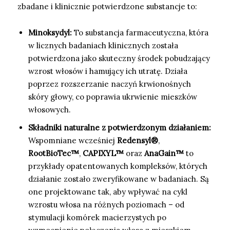
zbadane i klinicznie potwierdzone substancje to:
Minoksydyl:
To substancja farmaceutyczna, która
w licznych badaniach klinicznych została
potwierdzona jako skuteczny środek pobudzający
wzrost włosów i hamujący ich utratę. Działa
poprzez rozszerzanie naczyń krwionośnych
skóry głowy, co poprawia ukrwienie mieszków
włosowych.
Składniki naturalne z potwierdzonym działaniem:
Wspomniane wcześniej
Redensyl®
,
RootBioTec™
,
CAPIXYL™
oraz
AnaGain™
to
przykłady opatentowanych kompleksów, których
działanie zostało zweryfikowane w badaniach. Są
one projektowane tak, aby wpływać na cykl
wzrostu włosa na różnych poziomach – od
stymulacji komórek macierzystych po